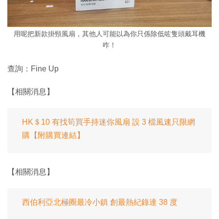
用呢把新款掛頸風扇，其他人可能以為你只係除低咗隻頭戴耳機
咋！
查詢：Fine Up
【相關消息】
HK＄10 有找筍買手持迷你風扇 設 3 檔風速只限網
購【附購買連結】
【相關消息】
西伯利亞北極圈最冷小鎮 創最熱紀錄達 38 度