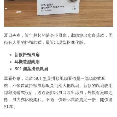
特集
夏日炎炎，近年興起的隨身小風扇，繼續愈出愈多花款，周
街有人用的掛頸款式，最近出現型格進化版。
新款掛頸風扇
耳機造型夠潮
S01 無葉掛頸風扇
單看外形，這款 S01 無葉掛頸風扇看似是一部頭戴式耳
機，不像舊款掛頸風扇般見到兩大把風扇。新款的風扇改用
隱藏渦輪式設計，透過兩排出風口吹出涼風，外觀有潮味之
餘，風力亦比較柔和。不過，價錢比舊款貴足一倍，開價逾
$120。