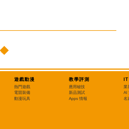
遊戲動漫
教學評測
I
熱門遊戲
應用秘技
業
電競裝備
新品測試
AI
動漫玩具
Apps 情報
名