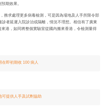
到預期效果。
運作，務求處理更多病毒檢測，可是因為場地及人手所限令部
能讓確診者延遲入院診治或隔離，情況不理想。相信有了廣東
資來港，如同將整個實驗室從國內搬來香港，令檢測量得
即初期收 100 病人
地可提供人手及試劑協助