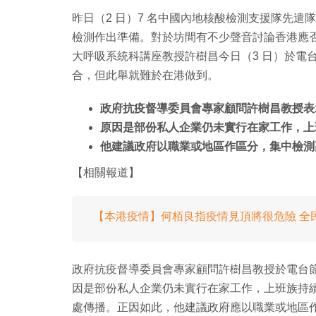
昨日（2 日）7 名中國內地核酸檢測支援隊先
檢測作出準備。對於坊間有不少聲音討論香港應
大呼吸系統科講座教授許樹昌今日（3 日）於電
合，但此舉就難於在港做到。
政府抗疫督導委員會專家顧問許樹昌教授表
原因是部份私人企業仍未實行在家工作，上
他建議政府以職業或地區作區分，集中檢測
【相關報道】
【本港疫情】何栢良指疫情見頂將很危險 全
政府抗疫督導委員會專家顧問許樹昌教授於電台
因是部份私人企業仍未實行在家工作，上班族持
處傳播。正因如此，他建議政府應以職業或地區