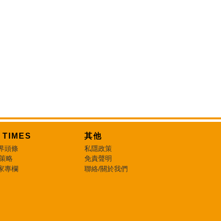
T TIMES
其他
界頭條
私隱政策
 策略
免責聲明
家專欄
聯絡/關於我們