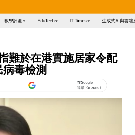
教學評測
EduTech
IT Times
生成式AI與雲端
指難於在港實施居家令配
民病毒檢測
在Google
追蹤《e-zone》