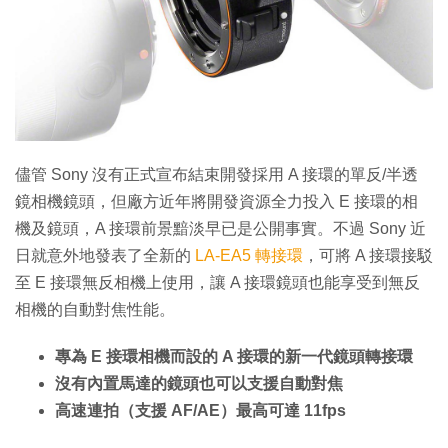
特集
儘管 Sony 沒有正式宣布結束開發採用 A 接環的單反/半透
鏡相機鏡頭，但廠方近年將開發資源全力投入 E 接環的相
機及鏡頭，A 接環前景黯淡早已是公開事實。不過 Sony 近
日就意外地發表了全新的
LA-EA5 轉接環
，可將 A 接環接駁
至 E 接環無反相機上使用，讓 A 接環鏡頭也能享受到無反
相機的自動對焦性能。
專為 E 接環相機而設的 A 接環的新一代鏡頭轉接環
沒有內置馬達的鏡頭也可以支援自動對焦
高速連拍（支援 AF/AE）最高可達 11fps