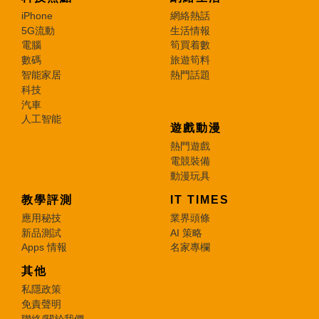
iPhone
網絡熱話
5G流動
生活情報
電腦
筍買着數
數碼
旅遊筍料
智能家居
熱門話題
科技
汽車
人工智能
遊戲動漫
熱門遊戲
電競裝備
動漫玩具
教學評測
IT TIMES
應用秘技
業界頭條
新品測試
AI 策略
Apps 情報
名家專欄
其他
私隱政策
免責聲明
聯絡/關於我們