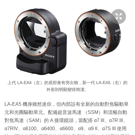
上代 LA-EA4（左）的底部會有突出物，新一代 LA-EA5（右）的
外形則明顯變得簡潔。
LA-EA5 機身雖然迷你，但內部設有全新的自動對焦驅動單
元和光圈驅動單元。配備超音波馬達 （SSM）和流暢自動
對焦馬達（SAM）的 A 接環鏡頭，當配搭 α7 III、α7R III、
α7RIV、α6100、α6400、α6600、α9、α9 II、α7S III 使用