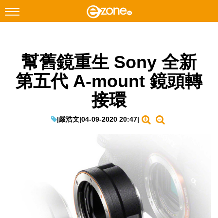
搜尋
幫舊鏡重生 Sony 全新
Facebook
Instagram
第五代 A-mount 鏡頭轉
科技焦點
接環
網絡生活
遊戲動漫
|
嚴浩文
|
04-09-2020 20:47
|
教學評測
EduTech
IT Times
生成式AI與雲端應用
Enterprise Digital Transformation