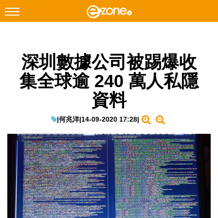
搜尋
深圳數據公司被踢爆收
Facebook
Instagram
集全球逾 240 萬人私隱
科技焦點
資料
網絡生活
遊戲動漫
|
何兆洋
|
14-09-2020 17:28
|
教學評測
EduTech
IT Times
生成式AI與雲端應用
Enterprise Digital Transformation