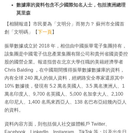
數據庫的資料包含不少國際知名人士，包括澳洲總理
莫里森
【相關報道】市民要為「文明分」而努力？ 蘇州市全國首
創「文明碼」【
下一頁
】
振華數據成立於 2018 年，相信由中國振華電子集團持有，
該集團是中國電子信息產業集團有限公司和貴州省國資委控
股的國營企業。報道指曾在北京大學任職的美籍經濟學者
Chris Balding ，在中國期間獲得振華數據數據庫的資料，
內有全球 240 萬人的個人資料，經網路安全專家還原其中
10% 數據後，發現有 5.2 萬名美國人、3.5 萬名澳洲人、1
萬名印度人、9,700 名英國人、5,000 名加拿大人、2,100
名印尼人、1,400 名馬來西亞人、138 名巴布亞紐幾內亞人
的資料。
資料內容方面，則包括個人社交媒體帳戶 Twitter、
Facebook、LinkedIn、Instagram、TikTok 等；以及出生日