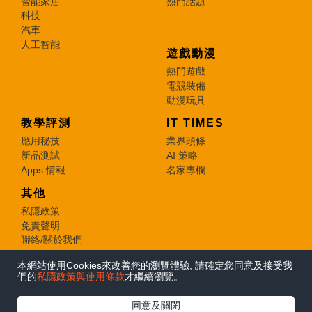
智能家居
熱門話題
科技
汽車
人工智能
遊戲動漫
熱門遊戲
電競裝備
動漫玩具
教學評測
IT TIMES
應用秘技
業界頭條
新品測試
AI 策略
Apps 情報
名家專欄
其他
私隱政策
免責聲明
聯絡/關於我們
本網站使用Cookies來改善您的瀏覽體驗, 請確定您同意及接受我
© 2026 e-zone. All Rights Reserved.
們的
私隱政策與使用條款
才繼續瀏覽。
在Google
同意及關閉
追蹤《e-zone》