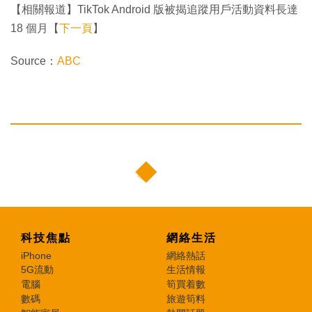
【相關報道】TikTok Android 版被揭追蹤用戶活動資料長達
18 個月【
下一頁
】
Source：
ABC
科技焦點
網絡生活
iPhone
網絡熱話
5G流動
生活情報
電腦
筍買着數
數碼
旅遊筍料