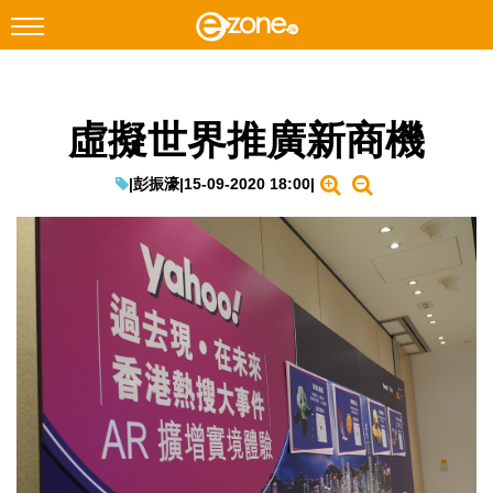
搜尋
虛擬世界推廣新商機
Facebook
Instagram
科技焦點
|
彭振濠
|
15-09-2020 18:00
|
網絡生活
遊戲動漫
教學評測
EduTech
IT Times
生成式AI與雲端應用
Enterprise Digital Transformation