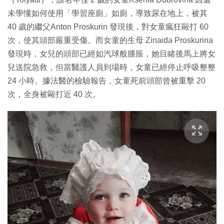
未學懂如何使用「學習座廁」如廁，導致尿在地上，被其
40 歲的繼父Anton Proskurin 發現後，對女童瘋狂毆打 60
次，使其頭部嚴重受傷。而女童的生母 Zinaida Proskurina
發現時，女兒的頭部已經如汽球般腫脹，她目睹後馬上將女
兒送院急救，但當醫護人員到場時，女童已經停止呼吸整整
24 小時。據法醫的檢驗報告，女童死前頭部曾被重擊 20
次，全身被毆打近 40 次。