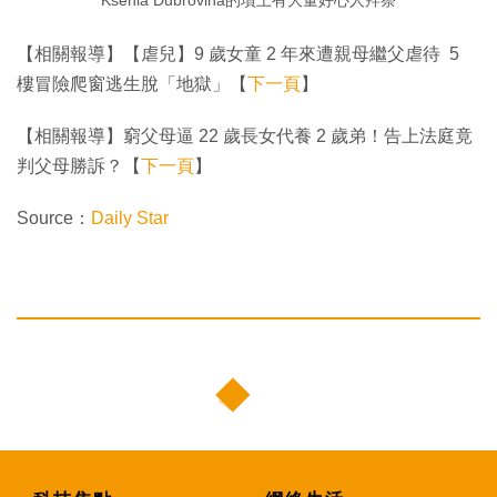
Ksenia Dubrovina的墳上有大量好心人拜祭
【相關報導】【虐兒】9 歲女童 2 年來遭親母繼父虐待 5
樓冒險爬窗逃生脫「地獄」【
下一頁
】
【相關報導】窮父母逼 22 歲長女代養 2 歲弟！告上法庭竟
判父母勝訴？【
下一頁
】
Source：
Daily Star