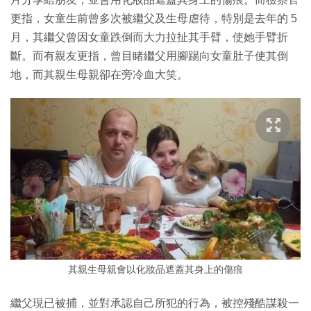
更指，女童生前曾多次被繼父及生母虐待，特別是去年的 5
月，其繼父曾因女童跌倒而大力拉扯其手臂，使她手臂折
斷。而有親友更指，曾目睹繼父用腳踢向女童肚子使其倒
地，而其親生母親卻在旁冷血大笑。
其親生母親會以化妝品遮蓋其身上的傷痕
繼父現已被捕，並對承認自己所犯的行為，被控殘酷謀殺一