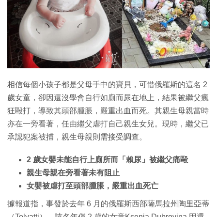
特集
相信每個小孩子都是父母手中的寶貝，可惜俄羅斯的這名 2
歲女童，卻因還沒學會自行如廁而尿在地上，結果被繼父瘋
狂毆打，導致其頭部腫脹，嚴重出血而死。其親生母親當時
亦在一旁看著，任由繼父虐打自己親生女兒。現時，繼父已
承認犯案被捕，親生母親則需接受調查。
2 歲女嬰未能自行上廁所而「賴尿」被繼父痛毆
親生母親在旁看著未有阻止
女嬰被虐打至頭部腫脹，嚴重出血死亡
據報道指，事發於去年 6 月的俄羅斯西部薩馬拉州陶里亞蒂
（Tolyatti），該名年僅 2 歲的女童Ksenia Dubrovina 因還