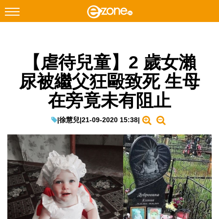
搜尋
【虐待兒童】2 歲女瀨
Facebook
Instagram
尿被繼父狂毆致死 生母
科技焦點
在旁竟未有阻止
網絡生活
遊戲動漫
|
徐慧兒
|
21-09-2020 15:38
|
教學評測
EduTech
IT Times
生成式AI與雲端應用
Enterprise Digital Transformation