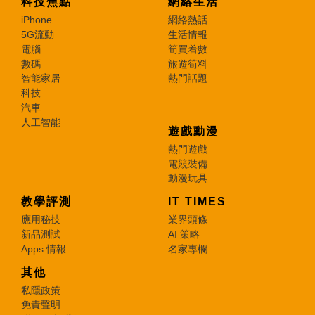
科技焦點
網絡生活
iPhone
網絡熱話
5G流動
生活情報
電腦
筍買着數
數碼
旅遊筍料
智能家居
熱門話題
科技
汽車
人工智能
遊戲動漫
熱門遊戲
電競裝備
動漫玩具
教學評測
IT TIMES
應用秘技
業界頭條
新品測試
AI 策略
Apps 情報
名家專欄
其他
私隱政策
免責聲明