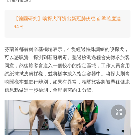
【德國研究】嗅探犬可辨出新冠肺炎患者 準確度達
94％
芬蘭首都赫爾辛基機場表示，4 隻經過特殊訓練的嗅探犬，
可以憑嗅覺，探測到新冠病毒。整過檢測過程會先徵求旅客
同意，然後旅客會進入一個較小的指定區域，工作人員會用
試紙抹拭皮膚採樣，並將樣本放入指定容器中。嗅探犬則會
嗅聞樣本並進行辨別，如果有異常，相關旅客將被帶往健康
信息點做進一步檢測，全程則需約 1 分鐘。