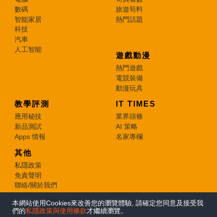
數碼
旅遊筍料
智能家居
熱門話題
科技
汽車
人工智能
遊戲動漫
熱門遊戲
電競裝備
動漫玩具
教學評測
IT TIMES
應用秘技
業界頭條
新品測試
AI 策略
Apps 情報
名家專欄
其他
私隱政策
免責聲明
聯絡/關於我們
本網站使用Cookies來改善您的瀏覽體驗, 請確定您同意及接受我
© 2026 e-zone. All Rights Reserved.
們的
私隱政策與使用條款
才繼續瀏覽。