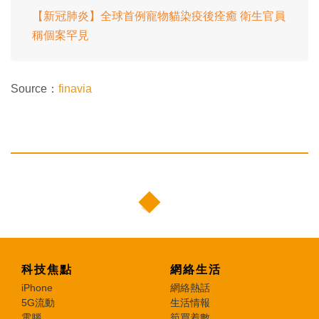
【新冠肺炎】全球首例寵物貓染疫後痊癒 衛生官員
稱個案罕見
Source：
finavia
科技焦點
網絡生活
iPhone
網絡熱話
5G流動
生活情報
電腦
筍買着數