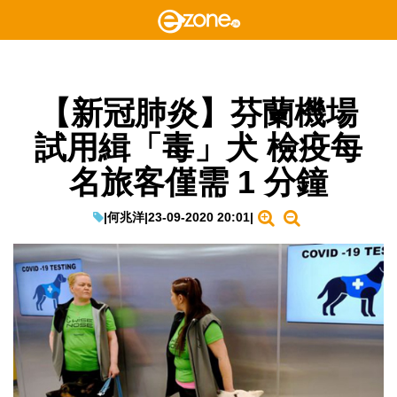
【新冠肺炎】芬蘭機場
試用緝「毒」犬 檢疫每
名旅客僅需 1 分鐘
|
何兆洋
|
23-09-2020 20:01
|