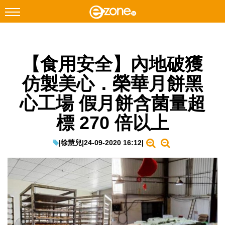
搜尋
【食用安全】內地破獲
Facebook
Instagram
仿製美心．榮華月餅黑
科技焦點
心工場 假月餅含菌量超
網絡生活
標 270 倍以上
遊戲動漫
教學評測
|
徐慧兒
|
24-09-2020 16:12
|
EduTech
IT Times
生成式AI與雲端應用
Enterprise Digital Transformation