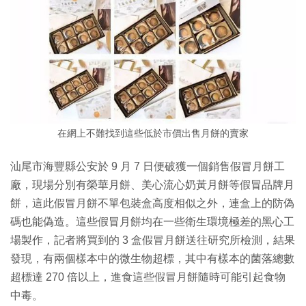
在網上不難找到這些低於市價出售月餅的賣家
汕尾市海豐縣公安於 9 月 7 日便破獲一個銷售假冒月餅工
廠，現場分別有榮華月餅、美心流心奶黃月餅等假冒品牌月
餅，這此假冒月餅不單包裝盒高度相似之外，連盒上的防偽
碼也能偽造。這些假冒月餅均在一些衛生環境極差的黑心工
場製作，記者將買到的 3 盒假冒月餅送往研究所檢測，結果
發現，有兩個樣本中的微生物超標，其中有樣本的菌落總數
超標達 270 倍以上，進食這些假冒月餅隨時可能引起食物
中毒。