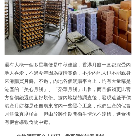
特集
還有大概一個多星期便是中秋佳節，香港月餅一直都深受內
地人喜愛，不過今年因為疫情關係，不少內地人也不能親身
來港購買月餅。不過，內地各個網購平台上，均有大量稱是
港產的「美心月餅」、「榮華月餅」出售，而且價錢更比官
方售價錢還便宜好幾倍。據內地媒體調查後，發現這些平價
港產月餅都是產自廣東省內一些黑心工廠，他們生產的假冒
月餅像真度極高，但由於製作期間衛生情況不達標，進食後
有機會導致食物中毒。