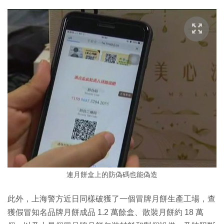
連月餅盒上的防偽碼也能偽造
此外，上海警方近日同樣破獲了一個冒牌月餅生產工場，查
獲假冒知名品牌月餅成品 1.2 萬餘盒、散裝月餅約 18 萬