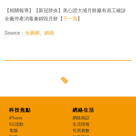
【相關報導】【新冠肺炎】美心證大埔月餅廠有員工確診
全廠停產消毒兼銷毀月餅【
下一頁
】
Source：
央廣網
、
網易
科技焦點
網絡生活
iPhone
網絡熱話
5G流動
生活情報
電腦
筍買着數