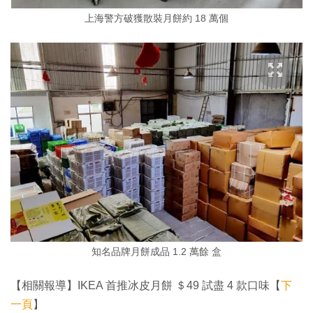
上海警方破獲散裝月餅約 18 萬個
知名品牌月餅成品 1.2 萬餘 盒
【相關報導】IKEA 首推冰皮月餅 ＄49 試盡 4 款口味【
下
一頁
】