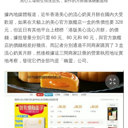
黑心工場衛生情況惡劣，製作的月餅菌落總數超標
據內地媒體報道，近年香港美心的流心奶黃月餅在國內大受
歡迎，如果在天貓上的美心官方旗艦店一盒的售價也要 328
元，但近日有其他平台上標榜「港版美心流心月餅」的價
錢，據批發量分別只需 60 元、80 元和 90 元，與官方旗艦
店的價錢相差好幾倍。而記者分別通過不同商家購買了 3 盒
流心奶黃月餅，然後根據這三間商家註冊的營業執照地址實
地考察，發現它們全部均是「幽靈」公司。