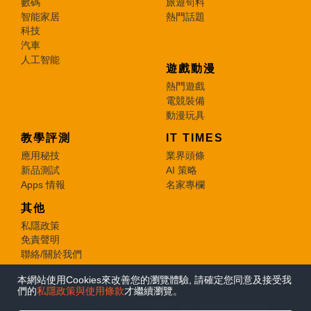
數碼
旅遊筍料
智能家居
熱門話題
科技
汽車
人工智能
遊戲動漫
熱門遊戲
電競裝備
動漫玩具
教學評測
IT TIMES
應用秘技
業界頭條
新品測試
AI 策略
Apps 情報
名家專欄
其他
私隱政策
免責聲明
聯絡/關於我們
本網站使用Cookies來改善您的瀏覽體驗, 請確定您同意及接受我
© 2026 e-zone. All Rights Reserved.
們的
私隱政策與使用條款
才繼續瀏覽。