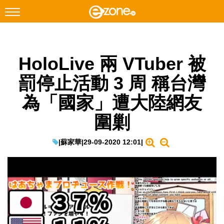
搜尋
HoloLive 兩 VTuber 被
Facebook
Instagram
罰停止活動 3 周 稱台灣
科技焦點
為「國家」遭大陸網友
網絡生活
圍剿
遊戲動漫
教學評測
|
蘇家華
|
29-09-2020 12:01
|
EduTech
IT Times
生成式AI與雲端應用
Enterprise Digital Transformation