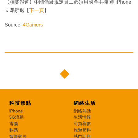
【相關報道】中國酒廠規定員工必須用國產手機 買 iPhone
立即辭退【
下一頁
】
Source:
4Gamers
科技焦點
網絡生活
iPhone
網絡熱話
5G流動
生活情報
電腦
筍買着數
數碼
旅遊筍料
智能家居
熱門話題