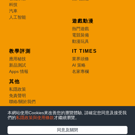
科技
汽車
人工智能
遊戲動漫
熱門遊戲
電競裝備
動漫玩具
教學評測
IT TIMES
應用秘技
業界頭條
新品測試
AI 策略
Apps 情報
名家專欄
其他
私隱政策
免責聲明
聯絡/關於我們
本網站使用Cookies來改善您的瀏覽體驗, 請確定您同意及接受我
© 2026 e-zone. All Rights Reserved.
們的
私隱政策與使用條款
才繼續瀏覽。
在Google
同意及關閉
追蹤《e-zone》