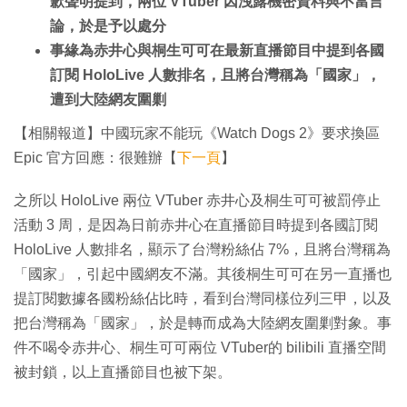
歉聲明提到，兩位 VTuber 因洩露機密資料與不當言
論，於是予以處分
事緣為赤井心與桐生可可在最新直播節目中提到各國
訂閱 HoloLive 人數排名，且將台灣稱為「國家」，
遭到大陸網友圍剿
【相關報道】中國玩家不能玩《Watch Dogs 2》要求換區
Epic 官方回應：很難辦【
下一頁
】
之所以 HoloLive 兩位 VTuber 赤井心及桐生可可被罰停止
活動 3 周，是因為日前赤井心在直播節目時提到各國訂閱
HoloLive 人數排名，顯示了台灣粉絲佔 7%，且將台灣稱為
「國家」，引起中國網友不滿。其後桐生可可在另一直播也
提訂閱數據各國粉絲佔比時，看到台灣同樣位列三甲，以及
把台灣稱為「國家」，於是轉而成為大陸網友圍剿對象。事
件不喝令赤井心、桐生可可兩位 VTuber的 bilibili 直播空間
被封鎖，以上直播節目也被下架。