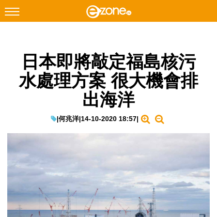
搜尋
日本即將敲定福島核污
Facebook
Instagram
水處理方案 很大機會排
科技焦點
出海洋
網絡生活
遊戲動漫
|
何兆洋
|
14-10-2020 18:57
|
教學評測
EduTech
IT Times
生成式AI與雲端應用
Enterprise Digital Transformation