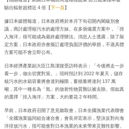
驗出輻射超標近 4 倍【
下一頁
】
據日本媒體報道，日本政府將於本月下旬召開內閣級別會
議，商討處理核污水的處理方妹。在多個備選方案中，「排
入海洋」很可能成為最終處理辦法。消息人士透露，除了敲
定方案，日本政府亦會擬訂處理負面評價的舉措，不過具體
方案可能不會立即公布。
日本經濟產業副大臣江島潔接受訪時表示：「今後將走一步
看一步，做出切實對策。」現時預計到 2022 年夏天，儲存
核污水的水箱容量將會達到極限，蓄積量將達到 137 萬
噸，其中一種名為「氚」的放射性物質難以被去除。假如真
的選擇「排入海洋」方案，大約要花 2 年時間。
早前，日本政府召開了意見聽取會，日本全國漁業代表聯會
「全國漁業協同組合連合會」會長岸宏表示，堅決反對向海
洋排放污水，指可能會對日本漁業的未來帶來災難性影響。