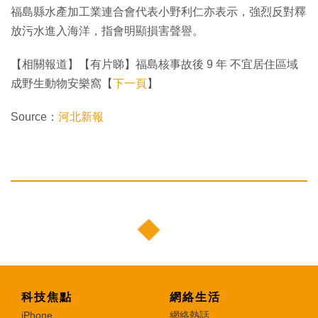
福島縣水產加工業連合會代表小野利仁亦表示，強烈反對釋
放污水進入海洋，指會明顯損害聲譽。
【相關報道】【有片睇】福島核事故後 9 年 不宜居住區域
成野生動物安樂窩【
下一頁
】
Source：
河北新報
科技焦點
網絡生活
iPhone
網絡熱話