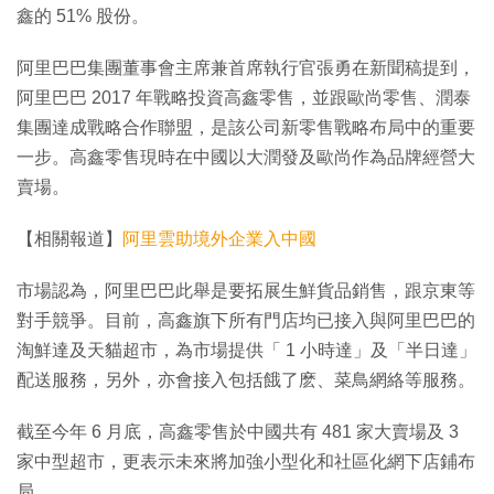
鑫的 51% 股份。
阿里巴巴集團董事會主席兼首席執行官張勇在新聞稿提到，
阿里巴巴 2017 年戰略投資高鑫零售，並跟歐尚零售、潤泰
集團達成戰略合作聯盟，是該公司新零售戰略布局中的重要
一步。高鑫零售現時在中國以大潤發及歐尚作為品牌經營大
賣場。
【相關報道】
阿里雲助境外企業入中國
市場認為，阿里巴巴此舉是要拓展生鮮貨品銷售，跟京東等
對手競爭。目前，高鑫旗下所有門店均已接入與阿里巴巴的
淘鮮達及天貓超市，為市場提供「 1 小時達」及「半日達」
配送服務，另外，亦會接入包括餓了麽、菜鳥網絡等服務。
截至今年 6 月底，高鑫零售於中國共有 481 家大賣場及 3
家中型超市，更表示未來將加強小型化和社區化網下店鋪布
局。