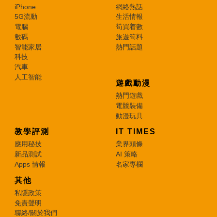
iPhone
網絡熱話
5G流動
生活情報
電腦
筍買着數
數碼
旅遊筍料
智能家居
熱門話題
科技
汽車
人工智能
遊戲動漫
熱門遊戲
電競裝備
動漫玩具
教學評測
IT TIMES
應用秘技
業界頭條
新品測試
AI 策略
Apps 情報
名家專欄
其他
私隱政策
免責聲明
聯絡/關於我們