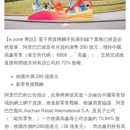
特集
【e-zone 專訊】電子商貿將觸手拓展到線下業務已經是必
然發展，阿里巴巴就宣布斥資約港幣 280 億元，增持中國
高鑫零售（港交所代碼︰ 6808 ，「高鑫」），交易完成後
直接和間接共持有該公司約 72% 股權。
收購作價 280 億港元
新零售路戰略
阿里巴巴的公告指出，此舉將將使其進一步融合中國零售領
域的網上網下資源，推進新零售戰略。根據買賣協議，阿里
巴巴擬向 Auchan Retail International S.A. 及其子公司
（「歐尚零售」）一方收購高鑫母公司吉鑫約 70.94% 股
份，收購作價約280億港元（36 億美元），而吉鑫則持有高