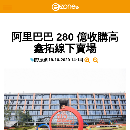
搜尋
阿里巴巴 280 億收購高
Facebook
Instagram
鑫拓線下賣場
科技焦點
網絡生活
|
彭振濠
|
19-10-2020 14:14
|
遊戲動漫
教學評測
EduTech
IT Times
生成式AI與雲端應用
Enterprise Digital Transformation