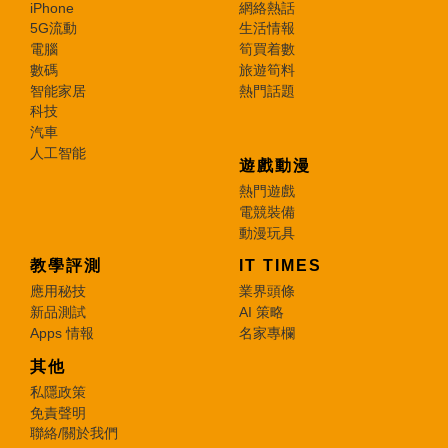
iPhone
網絡熱話
5G流動
生活情報
電腦
筍買着數
數碼
旅遊筍料
智能家居
熱門話題
科技
汽車
人工智能
遊戲動漫
熱門遊戲
電競裝備
動漫玩具
教學評測
IT TIMES
應用秘技
業界頭條
新品測試
AI 策略
Apps 情報
名家專欄
其他
私隱政策
免責聲明
聯絡/關於我們