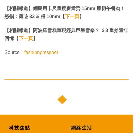
【相關報道】網民用卡尺量度麥當勞 15mm 厚切午餐肉！
怒指：薄咗 33％ 得 10mm【
下一頁
】
【相關報道】阿波羅雪糕重現經典巨星雪條？ ＄8 重拾童年
回憶【
下一頁
】
Source：
fashionpressnet
科技焦點
網絡生活