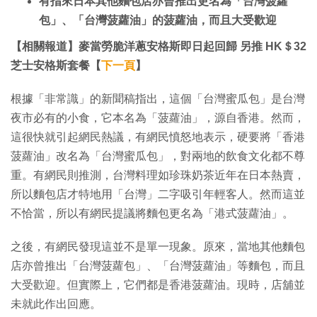
有指來日本其他麵包店亦曾推出更名為「台灣菠蘿
包」、「台灣菠蘿油」的菠蘿油，而且大受歡迎
【相關報道】麥當勞脆洋蔥安格斯即日起回歸 另推 HK＄32
芝士安格斯套餐【
下一頁
】
根據「非常識」的新聞稿指出，這個「台灣蜜瓜包」是台灣
夜市必有的小食，它本名為「菠蘿油」，源自香港。然而，
這很快就引起網民熱議，有網民憤怒地表示，硬要將「香港
菠蘿油」改名為「台灣蜜瓜包」，對兩地的飲食文化都不尊
重。有網民則推測，台灣料理如珍珠奶茶近年在日本熱賣，
所以麵包店才特地用「台灣」二字吸引年輕客人。然而這並
不恰當，所以有網民提議將麵包更名為「港式菠蘿油」。
之後，有網民發現這並不是單一現象。原來，當地其他麵包
店亦曾推出「台灣菠蘿包」、「台灣菠蘿油」等麵包，而且
大受歡迎。但實際上，它們都是香港菠蘿油。現時，店舖並
未就此作出回應。