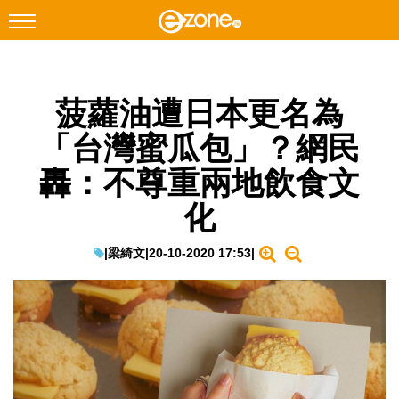
搜尋
菠蘿油遭日本更名為
Facebook
Instagram
「台灣蜜瓜包」？網民
科技焦點
轟：不尊重兩地飲食文
網絡生活
化
遊戲動漫
教學評測
|
梁綺文
|
20-10-2020 17:53
|
EduTech
IT Times
生成式AI與雲端應用
Enterprise Digital Transformation