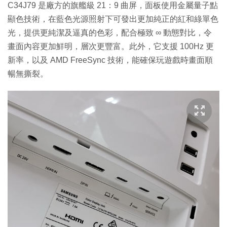
C34J79 是廠方的旗艦級 21：9 曲屏，面板使用金屬量子點
顯色技術，在藍色光源照射下可發出更加純正的紅和綠單色
光，提供更純潔及逼真的色彩，配合極致 ∞ 動態對比，令
畫面內容更加鮮明，層次更豐富。此外，它支援 100Hz 更
新率，以及 AMD FreeSync 技術，能確保玩遊戲時畫面順
暢無撕裂。