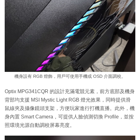
機身設有 RGB 燈飾，用戶可使用手機或 OSD 介面調校。
Optix MPG341CQR 的設計充滿電競元素，前方底部及機身
背部均支援 MSI Mystic Light RGB 燈光效果，同時提供滑
鼠線夾及攝像鏡頭支架，方便玩家進行打機直播。此外，機
身內置 Smart Camera，可提供人臉偵測切換 Profile，並按
照環境光源自動調校屏幕亮度。