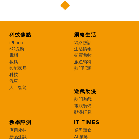
科技焦點
網絡生活
iPhone
網絡熱話
5G流動
生活情報
電腦
筍買着數
數碼
旅遊筍料
智能家居
熱門話題
科技
汽車
人工智能
遊戲動漫
熱門遊戲
電競裝備
動漫玩具
教學評測
IT TIMES
應用秘技
業界頭條
新品測試
AI 策略