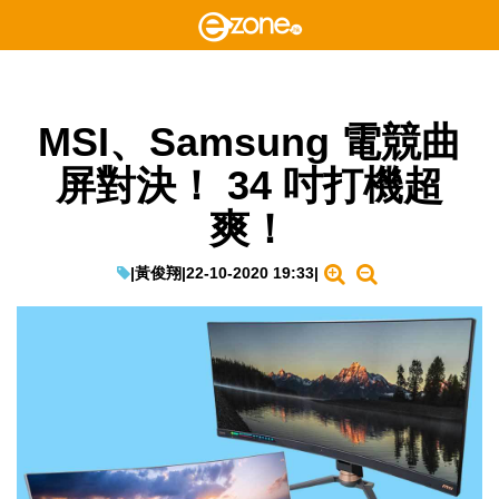
MSI、Samsung 電競曲
屏對決！ 34 吋打機超
爽！
|
黃俊翔
|
22-10-2020 19:33
|