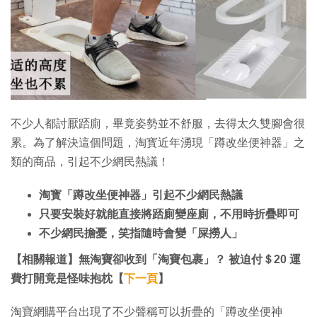
特集
不少人都討厭踎廁，畢竟姿勢並不舒服，去得太久雙腳會很
累。為了解決這個問題，淘寳近年湧現「蹲改坐便神器」之
類的商品，引起不少網民熱議！
淘寳「蹲改坐便神器」引起不少網民熱議
只要安裝好就能直接將踎廁變座廁，不用時折疊即可
不少網民擔憂，笑指隨時會變「屎撈人」
【相關報道】無淘寶卻收到「淘寶包裹」？ 被迫付＄20 運
費打開竟是怪味抱枕【
下一頁
】
淘寶網購平台出現了不少聲稱可以折疊的「蹲改坐便神