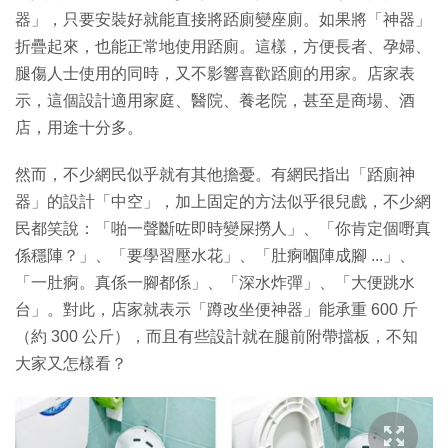
器」，只要安裝好就能直接將踎廁變座廁。如果將「神器」
折疊起來，也能正常地使用踎廁。這樣，方便長者、孕婦、
腿傷人士使用的同時，又不影響喜歡踎廁的用家。店家表
示，這個設計適用家庭、醫院、養老院，甚至是商場、酒
店，用途十分多。
然而，不少網民似乎就有其他擔憂。有網民指出「踎廁神
器」的設計「中空」，加上固定的方法似乎很兒戲，不少網
民都笑說：「啪一聲斷咗即時變屎撈人」、「你肯定個嘢真
係穩陣？」、「要學習壓水花」、「肚痾嗰陣成腳 ...」、
「一肚痾。真係一腳都係」、「深水炸彈」、「大便跳水
台」。對此，店家就表示「蹲改坐便神器」能承重 600 斤
（約 300 公斤），而且有些設計就在腿前附帶擋板，不知
大家又怎樣看？