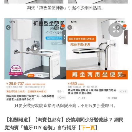
淘寳「蹲改坐便神器」引起不少網民熱議。
只要安裝好就能直接將踎廁變座廁，不用只要折疊即可。
【相關報道】【淘寶乜都有】疫情期間少牙醫應診？ 網民
竟淘寶「補牙 DIY 套裝」自行補牙【
下一頁
】​​​​​​​​​​​​​​