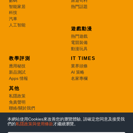
數碼
旅遊筍料
智能家居
熱門話題
科技
汽車
人工智能
遊戲動漫
熱門遊戲
電競裝備
動漫玩具
教學評測
IT TIMES
應用秘技
業界頭條
新品測試
AI 策略
Apps 情報
名家專欄
其他
私隱政策
免責聲明
聯絡/關於我們
本網站使用Cookies來改善您的瀏覽體驗, 請確定您同意及接受我
© 2026 e-zone. All Rights Reserved.
們的
私隱政策與使用條款
才繼續瀏覽。