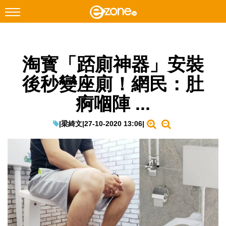
搜尋
淘寳「踎廁神器」安裝
Facebook
Instagram
後秒變座廁！網民：肚
科技焦點
痾嗰陣 ...
網絡生活
遊戲動漫
|
梁綺文
|
27-10-2020 13:06
|
教學評測
EduTech
IT Times
生成式AI與雲端應用
Enterprise Digital Transformation