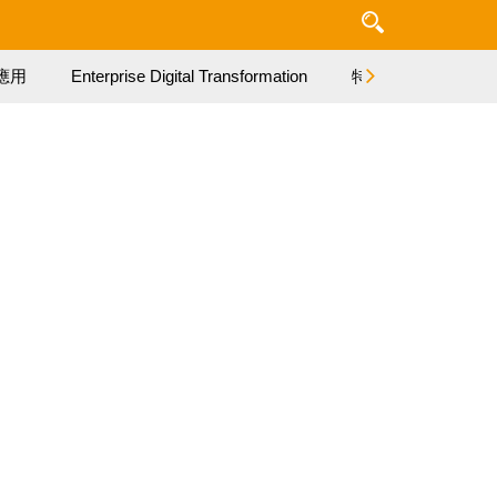
應用
Enterprise Digital Transformation
特集