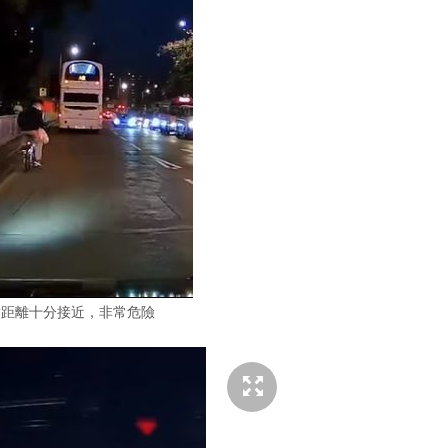
童距離十分接近，非常危險