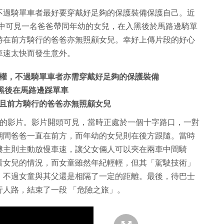
不過騎單車者最好要穿戴好足夠的保護裝備保護自己。近
片段，片中可見一名爸爸帶同年幼的女兒，在入黑後於馬路邊騎單
時在前方騎行的爸爸亦無照顧女兒。幸好上傳片段的好心
車速太快而發生意外。
權，不過騎單車者亦需穿戴好足夠的保護裝備
入黑後在馬路邊踩單車
且前方騎行的爸爸亦無照顧女兒
 拍攝到的影片。影片開頭可見，當時正處於一個十字路口，一對
期間爸爸一直在前方，而年幼的女兒則在後方跟隨。當時
樓主則主動放慢車速，讓父女倆人可以夾在兩車中間騎
看女兒的情況，而女童雖然年紀輕輕，但其「駕駛技術」
。不過女童與其父還是相隔了一定的距離。最後，待巴士
人路，結束了一段 「危險之旅」。