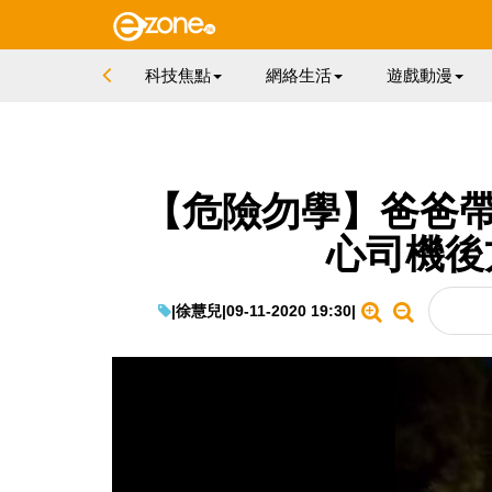
科技焦點
網絡生活
遊戲動漫
【危險勿學】爸爸帶
心司機後
|
徐慧兒
|
09-11-2020 19:30
|