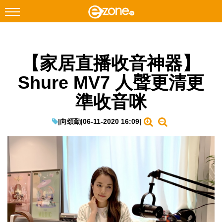
搜尋
【家居直播收音神器】
Facebook
Instagram
Shure MV7 人聲更清更
科技焦點
準收音咪
網絡生活
遊戲動漫
|
向頌勤
|
06-11-2020 16:09
|
教學評測
EduTech
IT Times
生成式AI與雲端應用
Enterprise Digital Transformation