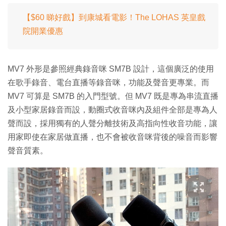
【$60 睇好戲】到康城看電影！The LOHAS 英皇戲
院開業優惠
MV7 外形是參照經典錄音咪 SM7B 設計，這個廣泛的使用
在歌手錄音、電台直播等錄音咪，功能及聲音更專業。而
MV7 可算是 SM7B 的入門型號。但 MV7 既是專為串流直播
及小型家居錄音而設，動圈式收音咪內及組件全部是專為人
聲而設，採用獨有的人聲分離技術及高指向性收音功能，讓
用家即使在家居做直播，也不會被收音咪背後的噪音而影響
聲音質素。