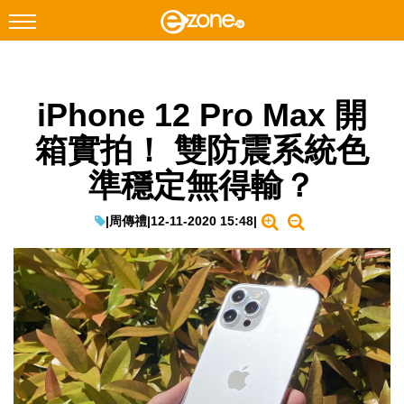
搜尋
iPhone 12 Pro Max 開
Facebook
Instagram
箱實拍！ 雙防震系統色
科技焦點
準穩定無得輸？
網絡生活
遊戲動漫
|
周傳禮
|
12-11-2020 15:48
|
教學評測
EduTech
IT Times
生成式AI與雲端應用
Enterprise Digital Transformation