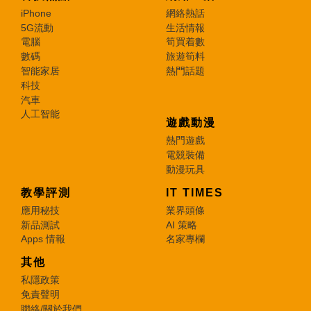
iPhone
網絡熱話
5G流動
生活情報
電腦
筍買着數
數碼
旅遊筍料
智能家居
熱門話題
科技
汽車
人工智能
遊戲動漫
熱門遊戲
電競裝備
動漫玩具
教學評測
IT TIMES
應用秘技
業界頭條
新品測試
AI 策略
Apps 情報
名家專欄
其他
私隱政策
免責聲明
聯絡/關於我們