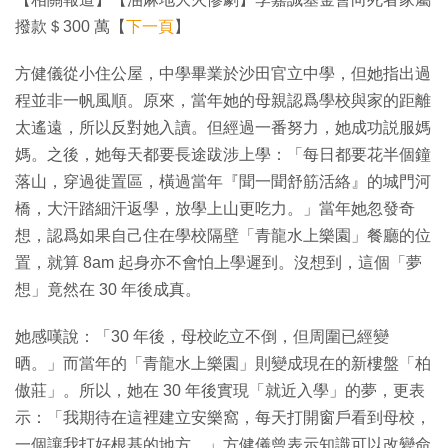
撥款＄300 萬【
下一頁
】
方健儀從小住公屋，中學畢業於沙田官立中學，但她指出過
程並非一帆風順。原來，當年她的母親認爲學校與家的距離
太遙遠，所以反對她入讀。但經過一番努力，她成功説服媽
媽。之後，她每天都要長途跋涉上學：「每日都要花半個鐘
落山，穿過徙置區，橫過當年『聞一聞舒筋活絡』的城門河
橋，大汗踏細汗返學，放學上山更吃力。」當年她忽發奇
想，認爲如果自己住在學校隔壁「青龍水上樂園」餐廳的位
置，就算 8am 起身亦不會怕上學遲到。沒想到，這個「夢
想」竟然在 30 年後成真。
她感嘆說：「30 年後，母校屹立不倒，但周圍已經變
晒。」而當年的「青龍水上樂園」則變成現在的新樓盤「柏
傲莊」。所以，她在 30 年後實現「就近入學」的夢，更表
示：「我期待在這裡建立安樂窩，每天打開窗戶看到母校，
一個讓我打好根基的地方。」方健儀曾表示知識可以改變命