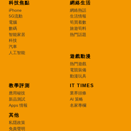
科技焦點
網絡生活
iPhone
網絡熱話
5G流動
生活情報
電腦
筍買着數
數碼
旅遊筍料
智能家居
熱門話題
科技
汽車
人工智能
遊戲動漫
熱門遊戲
電競裝備
動漫玩具
教學評測
IT TIMES
應用秘技
業界頭條
新品測試
AI 策略
Apps 情報
名家專欄
其他
私隱政策
免責聲明