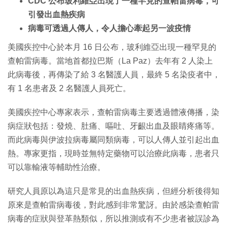
CDC 公布玻利維亞出現了一種罕見的查帕雷病毒，可
引發出血熱疾病
病毒可透過人傳人，令人擔心牽起另一波疫情
美國疾控中心於本月 16 日公布，玻利維亞出現一種罕見的
查帕雷病毒。當地首都拉巴斯（La Paz）去年有 2 人染上
此病毒後，再傳染了給 3 名醫護人員，最終 5 名染疫者中，
有 1 名患者及 2 名醫護人員死亡。
美國疾控中心專家表示，查帕雷病毒主要透過體液傳播，染
病症狀包括：發燒、肚痛、嘔吐、牙齦出血及眼睛疼痛等。
而此病毒與伊波拉病毒屬同類病毒，可以人傳人並引起出血
熱。專家更指，現時並無特定藥物可以治療此病毒，患者只
可以靠輸液等輔助性治療。
研究人員原以為這只是常見的出血熱疾病，但經分析後得知
原來是查帕雷病毒後，對此感到非常驚訝。由於感染查帕雷
病毒的症狀與登革熱類似，所以推測或有不少患者被誤診為