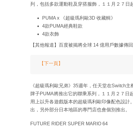
列，包括多款運動鞋及穿搭服飾，１１月２７日
PUMA x 《超級瑪利歐3D 收藏輯》
4款PUMA經典鞋款
4款衣飾
【其他報道】百度被揭將全球 14 億用戶數據傳
【下一頁】
《超級瑪利歐兄弟》35週年，任天堂在Switch
牌子PUMA將推出它的聯乘系列，１１月２７日
用上以升各遊戲版本的超級瑪利歐印像配色設計
出，另外部分日本地區的專門店也會個別推出。
FUTURE RIDER SUPER MARIO 64