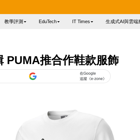
教學評測
EduTech
IT Times
生成式AI與雲端
 PUMA推合作鞋款服飾
在Google
追蹤《e-zone》