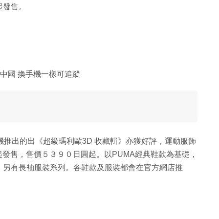
起發售。
回中國 換手機一樣可追蹤
主機推出的出《超級瑪利歐3D 收藏輯》亦獲好評，運動服飾
起發售，售價５３９０日圓起。以PUMA經典鞋款為基礎，
。另有長袖服裝系列。各鞋款及服裝都會在官方網店推