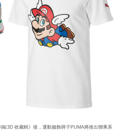
歐3D 收藏輯》後，運動服飾牌子PUMA將推出聯乘系