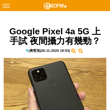
搜尋
Google Pixel 4a 5G 上
Facebook
Instagram
手試 夜間攝力有幾勁？
科技焦點
網絡生活
|
黃哲浩
|
26-11-2020 19:53
|
遊戲動漫
教學評測
EduTech
IT Times
生成式AI與雲端應用
Enterprise Digital Transformation