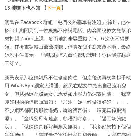
15 樓墮下也不知 【
下一頁
】
網民在 Facebook 群組「屯門公路塞車關注組」指出，他在
搭巴士期間見到一位媽媽不停講電話。内容圍繞教女兒幫弟
弟打開 Zoom 上課，然而她將步驟重複了 5、6 次仍不得要
領。其後電話轉由爺爺接聽，但情況似乎愈來愈不順，最終
她忍不住表示：「我唔想佢六歲乜都唔識呀！你估我好想返
工呀？」
網民表示那位媽媽忍不住偷偷飲泣，但之後仍再次拿起手機
用 WhatsApp 跟家人溝通。網民在帖文中指出自己沒有兒
女，但見媽媽為照顧女兒承受如此壓力仍深表同情：「我當
時好想拍拍佢膊頭講句：『加油！妳已經做得好好！』」。
不少網民都同情那位港媽，紛紛留言指：「睇完真係眼濕
濕」、「全職父母有難處，顧唔到咁多」、「返工媽的悲
哀」、「做媽媽真係好無奈又無助」、「我都好想拍下個個
媽媽膊頭」、「停課最受害係班家長和老師」。大家有感同