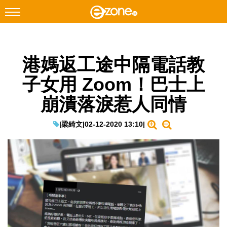
搜尋
港媽返工途中隔電話教
Facebook
Instagram
子女用 Zoom！巴士上
科技焦點
崩潰落淚惹人同情
網絡生活
遊戲動漫
|
梁綺文
|
02-12-2020 13:10
|
教學評測
EduTech
IT Times
生成式AI與雲端應用
Enterprise Digital Transformation