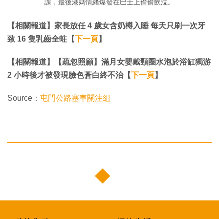
課，最後港媽情緒爆發在巴士上偷偷飲泣。
【相關報道】家長放任 4 歲女含奶樽入睡 每天只刷一次牙
致 16 隻乳齒全蛀【
下一頁
】
【相關報道】【疏忽照顧】滿月女嬰戴頸圈水泡於浴缸獨游
2 小時後才被發現臉色蒼白終不治【
下一頁
】
Source：
屯門公路塞車關注組