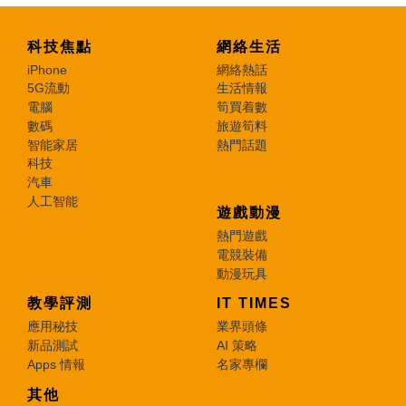
科技焦點
網絡生活
iPhone
網絡熱話
5G流動
生活情報
電腦
筍買着數
數碼
旅遊筍料
智能家居
熱門話題
科技
汽車
人工智能
遊戲動漫
熱門遊戲
電競裝備
動漫玩具
教學評測
IT TIMES
應用秘技
業界頭條
新品測試
AI 策略
Apps 情報
名家專欄
其他