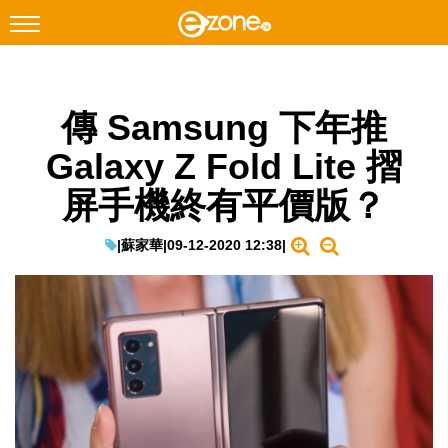
搜尋
傳 Samsung 下年推
Facebook
Instagram
Galaxy Z Fold Lite 摺
科技焦點
屏手機終有平價版？
網絡生活
遊戲動漫
|
蘇家華
|
09-12-2020 12:38
|
教學評測
EduTech
IT Times
生成式AI與雲端應用
Enterprise Digital Transformation