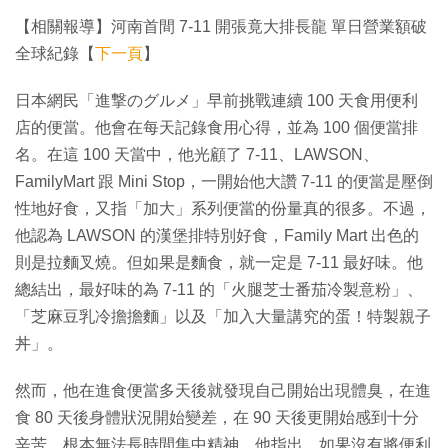
【相關報導】河南首間 7-11 開張竟大排長龍 單日營業額破
全球紀錄【
下一頁
】
日本網民「進撃のグルメ」早前挑戰連續 100 天食用便利
店的便當。他會在每天記錄食用心得，並為 100 個便當排
名。在這 100 天當中，他光顧了 7-11、LAWSON、
FamilyMart 跟 Mini Stop，一開始他大讚 7-11 的便當是壓倒
性地好食，又指「加大」系列便當的份量真的很多。不過，
他認為 LAWSON 的漢堡排特別好食，Family Mart 出色的
則是拉麵叉燒。但如果是麵食，就一定是 7-11 最好味。他
總結出，最好味的為 7-11 的「火腿芝士番茄冷製意粉」、
「芝麻豆乳冷擔擔麵」以及「加入大量講究的蛋！特製親子
丼」。
然而，他在進食便當多天後就發現自己開始出現體臭，在進
食 80 天後身體狀況開始變差，在 90 天後更開始感到十分
辛苦，根本無法長時間集中精神。他指出，如果沒有將便利