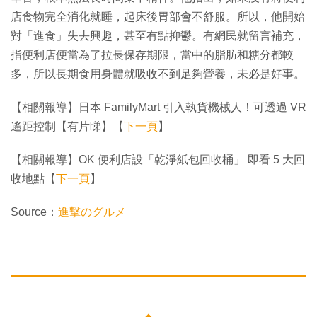
店食物完全消化就睡，起床後胃部會不舒服。所以，他開始
對「進食」失去興趣，甚至有點抑鬱。有網民就留言補充，
指便利店便當為了拉長保存期限，當中的脂肪和糖分都較
多，所以長期食用身體就吸收不到足夠營養，未必是好事。
【相關報導】日本 FamilyMart 引入執貨機械人！可透過 VR
遙距控制【有片睇】【
下一頁
】
【相關報導】OK 便利店設「乾淨紙包回收桶」 即看 5 大回
收地點【
下一頁
】
Source：
進撃のグルメ