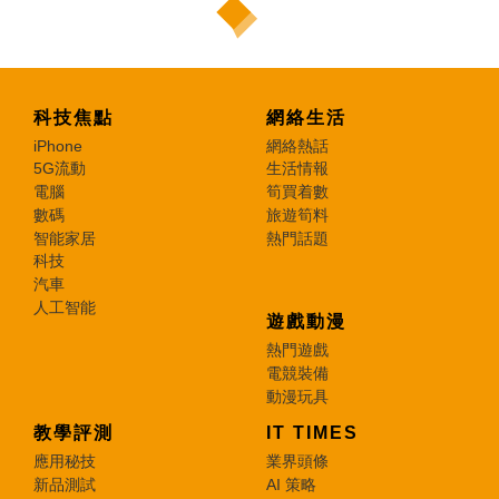
科技焦點
網絡生活
iPhone
網絡熱話
5G流動
生活情報
電腦
筍買着數
數碼
旅遊筍料
智能家居
熱門話題
科技
汽車
人工智能
遊戲動漫
熱門遊戲
電競裝備
動漫玩具
教學評測
IT TIMES
應用秘技
業界頭條
新品測試
AI 策略