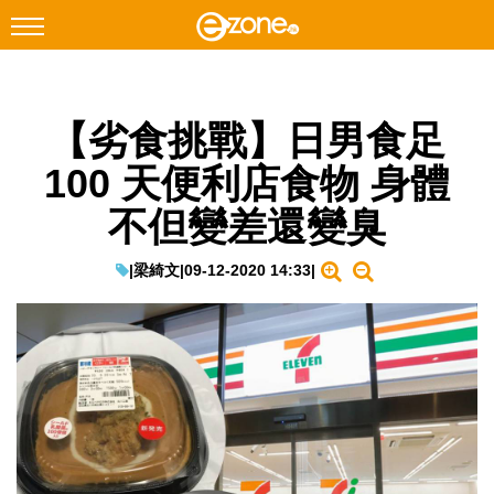
搜尋
【劣食挑戰】日男食足
Facebook
Instagram
100 天便利店食物 身體
科技焦點
不但變差還變臭
網絡生活
遊戲動漫
|
梁綺文
|
09-12-2020 14:33
|
教學評測
EduTech
IT Times
生成式AI與雲端應用
Enterprise Digital Transformation