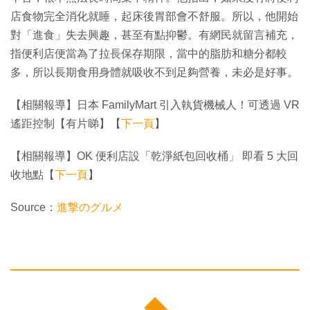
店食物完全消化就睡，起床後胃部會不舒服。所以，他開始
對「進食」失去興趣，甚至有點抑鬱。有網民就留言補充，
指便利店便當為了拉長保存期限，當中的脂肪和糖分都較
多，所以長期食用身體就吸收不到足夠營養，未必是好事。
【相關報導】日本 FamilyMart 引入執貨機械人！可透過 VR
遙距控制【有片睇】【
下一頁
】
【相關報導】OK 便利店設「乾淨紙包回收桶」 即看 5 大回
收地點【
下一頁
】
Source：
進撃のグルメ