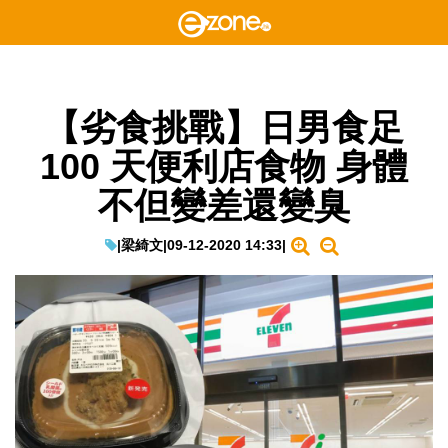
【劣食挑戰】日男食足
100 天便利店食物 身體
不但變差還變臭
|
梁綺文
|
09-12-2020 14:33
|