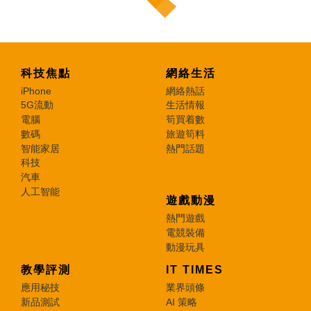
科技焦點
網絡生活
iPhone
網絡熱話
5G流動
生活情報
電腦
筍買着數
數碼
旅遊筍料
智能家居
熱門話題
科技
汽車
人工智能
遊戲動漫
熱門遊戲
電競裝備
動漫玩具
教學評測
IT TIMES
應用秘技
業界頭條
新品測試
AI 策略