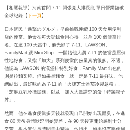
【相關報導】河南首間 7-11 開張竟大排長龍 單日營業額破
全球紀錄【
下一頁
】
日本網民「進撃のグルメ」早前挑戰連續 100 天食用便利
店的便當。他會在每天記錄食用心得，並為 100 個便當排
名。在這 100 天當中，他光顧了 7-11、LAWSON、
FamilyMart 跟 Mini Stop，一開始他大讚 7-11 的便當是壓倒
性地好食，又指「加大」系列便當的份量真的很多。不過，
他認為 LAWSON 的漢堡排特別好食，Family Mart 出色的
則是拉麵叉燒。但如果是麵食，就一定是 7-11 最好味。他
總結出，最好味的為 7-11 的「火腿芝士番茄冷製意粉」、
「芝麻豆乳冷擔擔麵」以及「加入大量講究的蛋！特製親子
丼」。
然而，他在進食便當多天後就發現自己開始出現體臭，在進
食 80 天後身體狀況開始變差，在 90 天後更開始感到十分
辛苦，根本無法長時間集中精神。他指出，如果沒有將便利