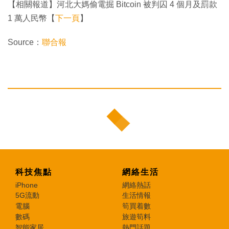
【相關報道】河北大媽偷電掘 Bitcoin 被判囚 4 個月及罰款
1 萬人民幣【
下一頁
】
Source：
聯合報
科技焦點
網絡生活
iPhone
網絡熱話
5G流動
生活情報
電腦
筍買着數
數碼
旅遊筍料
智能家居
熱門話題