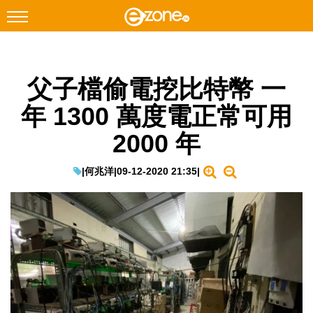
搜尋
父子檔偷電挖比特幣 一
Facebook
Instagram
年 1300 萬度電正常可用
科技焦點
2000 年
網絡生活
遊戲動漫
|
何兆洋
|
09-12-2020 21:35
|
教學評測
EduTech
IT Times
生成式AI與雲端應用
Enterprise Digital Transformation