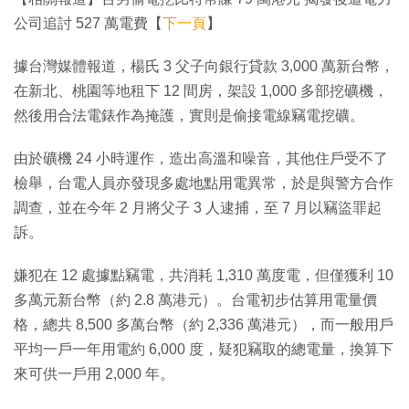
公司追討 527 萬電費【
下一頁
】
據台灣媒體報道，楊氏 3 父子向銀行貸款 3,000 萬新台幣，
在新北、桃園等地租下 12 間房，架設 1,000 多部挖礦機，
然後用合法電錶作為掩護，實則是偷接電線竊電挖礦。
由於礦機 24 小時運作，造出高溫和噪音，其他住戶受不了
檢舉，台電人員亦發現多處地點用電異常，於是與警方合作
調查，並在今年 2 月將父子 3 人逮捕，至 7 月以竊盜罪起
訴。
嫌犯在 12 處據點竊電，共消耗 1,310 萬度電，但僅獲利 10
多萬元新台幣（約 2.8 萬港元）。台電初步估算用電量價
格，總共 8,500 多萬台幣（約 2,336 萬港元），而一般用戶
平均一戶一年用電約 6,000 度，疑犯竊取的總電量，換算下
來可供一戶用 2,000 年。