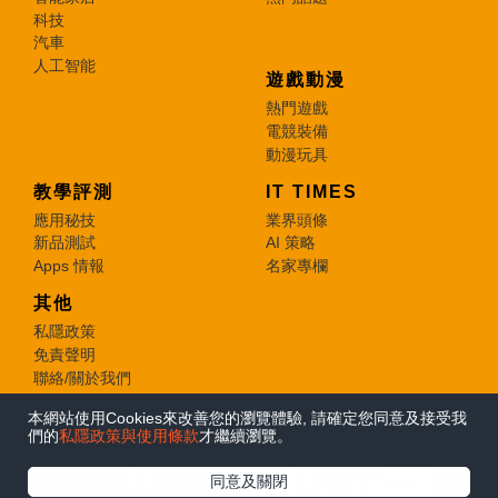
科技
汽車
人工智能
遊戲動漫
熱門遊戲
電競裝備
動漫玩具
教學評測
IT TIMES
應用秘技
業界頭條
新品測試
AI 策略
Apps 情報
名家專欄
其他
私隱政策
免責聲明
聯絡/關於我們
本網站使用Cookies來改善您的瀏覽體驗, 請確定您同意及接受我
© 2026 e-zone. All Rights Reserved.
們的
私隱政策與使用條款
才繼續瀏覽。
在Google
同意及關閉
追蹤《e-zone》