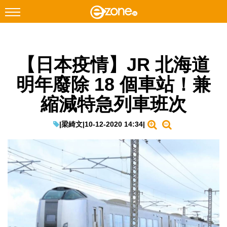
搜尋
【日本疫情】JR 北海道
Facebook
Instagram
明年廢除 18 個車站！兼
科技焦點
縮減特急列車班次
網絡生活
遊戲動漫
|
梁綺文
|
10-12-2020 14:34
|
教學評測
EduTech
IT Times
生成式AI與雲端應用
Enterprise Digital Transformation