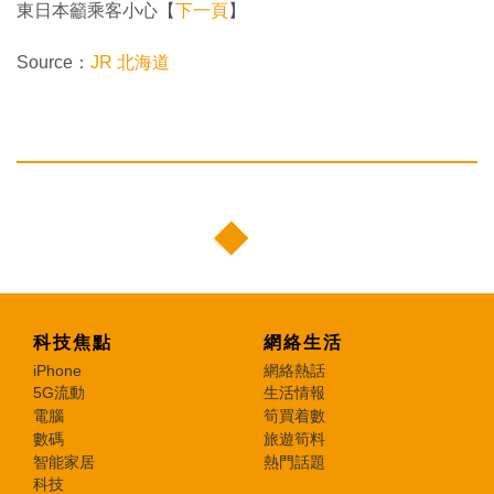
東日本籲乘客小心【
下一頁
】
Source：
JR 北海道
科技焦點
網絡生活
iPhone
網絡熱話
5G流動
生活情報
電腦
筍買着數
數碼
旅遊筍料
智能家居
熱門話題
科技