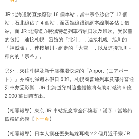
JR 北海道將直接廢除 18 個車站，當中宗谷線佔了 12 個
站，石北線佔了 4 個站，而函館線跟釧網本線則各佔 1 個
站。而 JR 北海道亦將減特急列車行駛日次及班次。受影響
的包括：連接札幌 - 函館的「北斗」，連接札幌 - 旭川的
「神威號」、連接旭川 - 網走的「大雪」，以及連接旭川 -
稚內的「宗谷」。
另外，來往札幌及新千歲機場快速的「Airport（エアポー
ト）」亦將削減週末假日 6 班。札幌圈普通列車及部分普通
列車亦受影響。JR 北海道預料這些措施將有助削減約 6 億
2,000 萬日圓支出。
【相關報導】東京 JR 車站紀念章全部換新！漢字＋當地特
徵粉絲必儲【
下一頁
】
【相關報導】日本人瘋狂丟失無線耳機？2 個月近千宗 JR