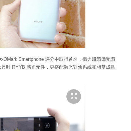
 DxOMark Smartphone 評分中取得首名，攝力繼續備受讚
超大尺吋 RYYB 感光元件，更搭配激光對焦系統和相當成熟