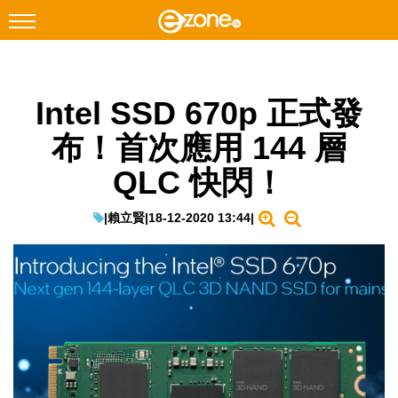
搜尋
Intel SSD 670p 正式發
Facebook
Instagram
布！首次應用 144 層
科技焦點
QLC 快閃！
網絡生活
遊戲動漫
|
賴立賢
|
18-12-2020 13:44
|
教學評測
EduTech
IT Times
生成式AI與雲端應用
Enterprise Digital Transformation