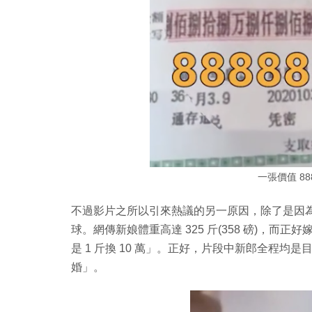
一張價值 8
不過影片之所以引來熱議的另一原因，除了是因
球。網傳新娘體重高達 325 斤(358 磅)，而正
是 1 斤換 10 萬」。正好，片段中新郎全程
婚」。