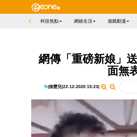
科技焦點
網絡生活
遊戲動漫
網傳「重磅新娘」送3
面無
|
徐慧兒
|
22-12-2020 15:23
|