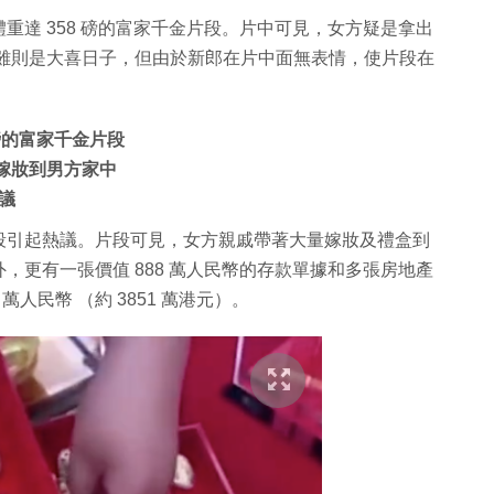
重達 358 磅的富家千金片段。片中可見，女方疑是拿出
嫁妝。雖則是大喜日子，但由於新郎在片中面無表情，使片段在
磅的富家千金片段
的嫁妝到男方家中
議
段引起熱議。片段可見，女方親戚帶著大量嫁妝及禮盒到
，更有一張價值 888 萬人民幣的存款單據和多張房地產
人民幣 （約 3851 萬港元）。