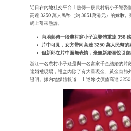
近日在內地社交平台上熱傳一段農村窮小子迎娶體
高達 3250 萬人民幣（約 3851萬港元）的
網上引來熱論。
內地熱傳一段農村窮小子迎娶體重達 358 
片中可見，女方帶同高達 3250 萬人民幣
但新郎在片中面無表情，毫無新婚喜悅引熱
浙江一名農村小子疑是與一名富家千金結婚的片
達婚禮現場，禮盒內除了有大量現金、黃金首飾外
證明。據內地媒體報道，上述嫁妝價值高達 3250 萬