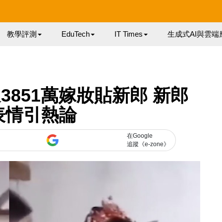
教學評測
EduTech
IT Times
生成式AI與雲端
851萬嫁妝貼新郎 新郎
表情引熱論
在Google
追蹤《e-zone》