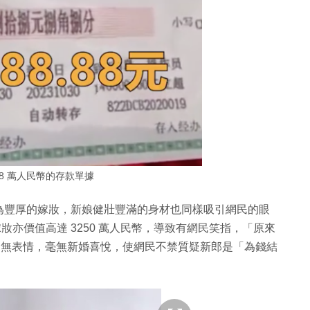
88 萬人民幣的存款單據
為豐厚的嫁妝，新娘健壯豐滿的身材也同樣吸引網民的眼
好嫁妝亦價值高達 3250 萬人民幣，導致有網民笑指，「原來
均是目無表情，毫無新婚喜悅，使網民不禁質疑新郎是「為錢結