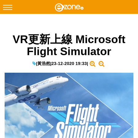
搜尋
VR更新上線 Microsoft
Facebook
Instagram
Flight Simulator
科技焦點
網絡生活
|
黃浩然
|
23-12-2020 19:33
|
遊戲動漫
教學評測
EduTech
IT Times
生成式AI與雲端應用
Enterprise Digital Transformation