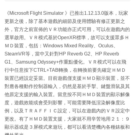
《Microsoft Flight Simulator 》已推出1.12.13.0版本，玩家
更新之後，除了基本遊戲的細節及使用體驗有修正更新之
外，官方之前宣佈的ＶＲ功能亦正式可用，可以在遊戲內的
選單啟用。ＶＲ模式基於OpenXR標準，故可以支援眾多Ｈ
ＭＤ裝置，包括：Windows Mixed Reality、Oculus、
SteamVR等，當中又針對HP Reverb G2、HP Reverb
G1、Samsung Odyssey+作重點優化。ＶＲ模式可以在飛
行中任意按下CTRL+TAB轉換，在轉換前要先確定ＨＭＤ
裝置已經設定妥當。目前遊戲僅支援ＨＭＤ顯示裝置，並不
對應各種動作控制器輸入，仍然是基於手掣、鍵盤滑鼠及其
他原定支援的輸入裝置。留意按不同ＨＭＤ裝置的顯示解像
度，遊戲效能或會受到影響，可能需要降低渲染解像度比
例，以及ＴＲＡＦＦＩＣ設定，可以在遊戲內的ＶＲ設定中
更改。有了ＨＭＤ裝置支援，大家就不用辛苦地用２１：９
顯示器或是３屏模式來遊玩，都可以看清楚機內各種錶板和