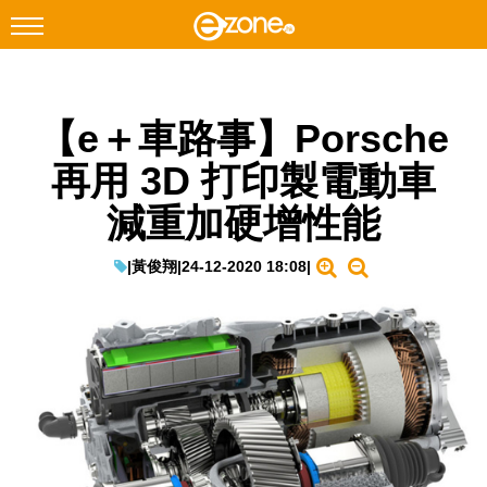
搜尋
【e＋車路事】Porsche
Facebook
Instagram
再用 3D 打印製電動車
科技焦點
減重加硬增性能
網絡生活
遊戲動漫
|
黃俊翔
|
24-12-2020 18:08
|
教學評測
EduTech
IT Times
生成式AI與雲端應用
Enterprise Digital Transformation