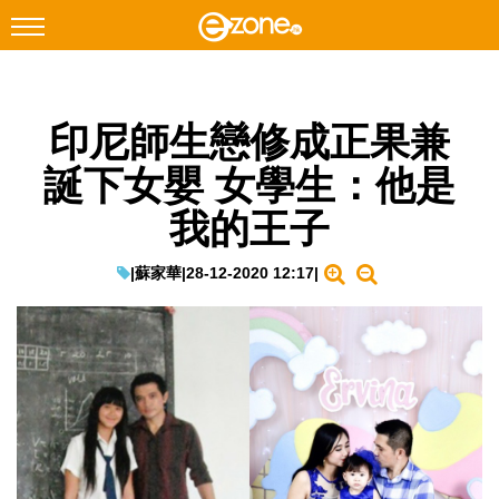
搜尋
印尼師生戀修成正果兼
Facebook
Instagram
誕下女嬰 女學生：他是
科技焦點
我的王子
網絡生活
遊戲動漫
|
蘇家華
|
28-12-2020 12:17
|
教學評測
EduTech
IT Times
生成式AI與雲端應用
Enterprise Digital Transformation