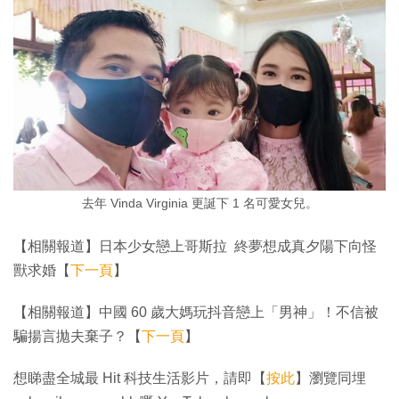
去年 Vinda Virginia 更誕下 1 名可愛女兒。
【相關報道】日本少女戀上哥斯拉 終夢想成真夕陽下向怪
獸求婚【
下一頁
】
【相關報道】中國 60 歲大媽玩抖音戀上「男神」！不信被
騙揚言拋夫棄子？【
下一頁
】
想睇盡全城最 Hit 科技生活影片，請即【
按此
】瀏覽同埋