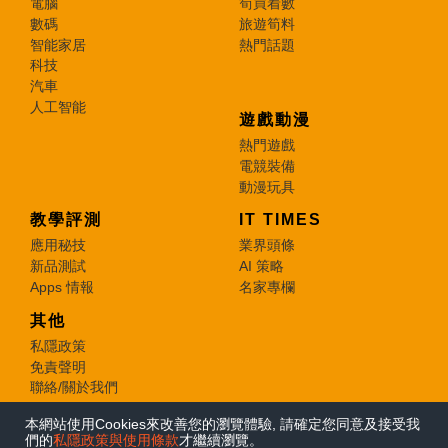
電腦
筍買着數
數碼
旅遊筍料
智能家居
熱門話題
科技
汽車
人工智能
遊戲動漫
熱門遊戲
電競裝備
動漫玩具
教學評測
IT TIMES
應用秘技
業界頭條
新品測試
AI 策略
Apps 情報
名家專欄
其他
私隱政策
免責聲明
聯絡/關於我們
本網站使用Cookies來改善您的瀏覽體驗, 請確定您同意及接受我
© 2026 e-zone. All Rights Reserved.
們的
私隱政策與使用條款
才繼續瀏覽。