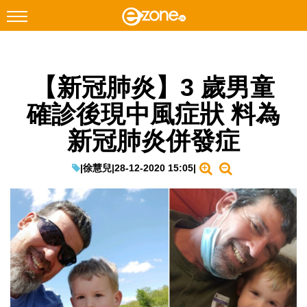
搜尋
【新冠肺炎】3 歲男童
Facebook
Instagram
確診後現中風症狀 料為
科技焦點
新冠肺炎併發症
網絡生活
遊戲動漫
|
徐慧兒
|
28-12-2020 15:05
|
教學評測
EduTech
IT Times
生成式AI與雲端應用
Enterprise Digital Transformation