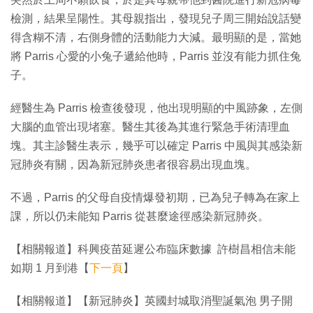
檢測，結果呈陽性。其母親指出，發現兒子周三開始說話變
得含糊不清，右側身體的活動能力大減。最明顯的是，當她
將 Parris 心愛的小兔子遞給他時，Parris 並沒有能力抓住兔
子。
經醫生為 Parris 檢查後發現，他出現明顯的中風跡象，左側
大腦的血管出現堵塞。醫生其後為其進行緊急手術清理血
塊。其主診醫生表示，幾乎可以確定 Parris 中風與其感染新
冠肺炎有關，因為新冠肺炎患者很容易出現血塊。
不過，Parris 的父母自疫情爆發初期，已為兒子轉為在家上
課，所以仍未能知 Parris 從甚麼途徑感染新冠肺炎。
【相關報道】科興疫苗延遲公布臨床數據 許樹昌相信未能
如期 1 月到港【
下一頁
】
【相關報道】【新冠肺炎】英國封城取消聖誕氣泡 男子開