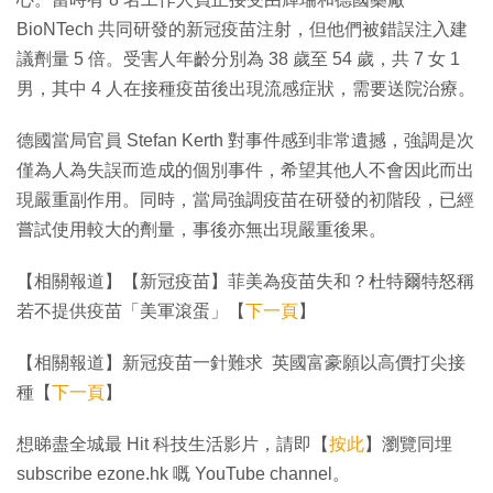
BioNTech 共同研發的新冠疫苗注射，但他們被錯誤注入建
議劑量 5 倍。受害人年齡分別為 38 歲至 54 歲，共 7 女 1
男，其中 4 人在接種疫苗後出現流感症狀，需要送院治療。
德國當局官員 Stefan Kerth 對事件感到非常遺撼，強調是次
僅為人為失誤而造成的個別事件，希望其他人不會因此而出
現嚴重副作用。同時，當局強調疫苗在研發的初階段，已經
嘗試使用較大的劑量，事後亦無出現嚴重後果。
【相關報道】【新冠疫苗】菲美為疫苗失和？杜特爾特怒稱
若不提供疫苗「美軍滾蛋」【
下一頁
】
【相關報道】新冠疫苗一針難求 英國富豪願以高價打尖接
種【
下一頁
】
想睇盡全城最 Hit 科技生活影片，請即【
按此
】瀏覽同埋
subscribe ezone.hk 嘅 YouTube channel。