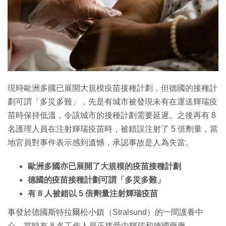
現時歐洲多國已展開大規模疫苗接種計劃，但德國的接種計
劃可謂「多災多難」，先是有城市被發現未有在運送輝瑞疫
苗時保持低溫，令該城市的接種計劃需要延遲。之後再有 8
名護理人員在注射輝瑞疫苗時，被錯誤注射了 5 倍劑量，當
地官員對事件表示感到遺憾，承認事故是人為失當。
歐洲多國亦已展開了大規模的疫苗接種計劃
德國的疫苗接種計劃可謂「多災多難」
有 8 人被錯以 5 倍劑量注射輝瑞疫苗
事發於德國斯特拉爾松小鎮（Stralsund）的一間護養中
心。當時有 8 名工作人員正接受由輝瑞和德國藥廠