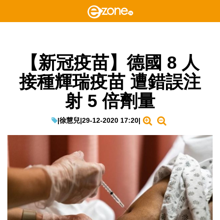
【新冠疫苗】德國 8 人
接種輝瑞疫苗 遭錯誤注
射 5 倍劑量
|
徐慧兒
|
29-12-2020 17:20
|