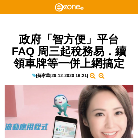
政府「智方便」平台
FAQ 周三起稅務易．續
領車牌等一併上網搞定
|
蘇家華
|
29-12-2020 16:21
|