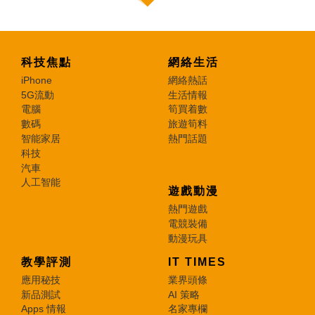
科技焦點
網絡生活
iPhone
網絡熱話
5G流動
生活情報
電腦
筍買着數
數碼
旅遊筍料
智能家居
熱門話題
科技
汽車
人工智能
遊戲動漫
熱門遊戲
電競裝備
動漫玩具
教學評測
IT TIMES
應用秘技
業界頭條
新品測試
AI 策略
Apps 情報
名家專欄