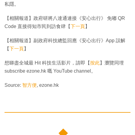
私隱。
【相關報道】政府研將八達通連接《安心出行》 免嘟 QR
Code 直接得知市民到訪食肆【
下一頁
】
【相關報道】副政府科技總監回應《安心出行》App 誤解
【
下一頁
】
想睇盡全城最 Hit 科技生活影片，請即【
按此
】瀏覽同埋
subscribe ezone.hk 嘅 YouTube channel。
Source:
智方便
, ezone.hk