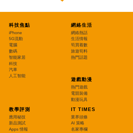
科技焦點
網絡生活
iPhone
網絡熱話
5G流動
生活情報
電腦
筍買着數
數碼
旅遊筍料
智能家居
熱門話題
科技
汽車
人工智能
遊戲動漫
熱門遊戲
電競裝備
動漫玩具
教學評測
IT TIMES
應用秘技
業界頭條
新品測試
AI 策略
Apps 情報
名家專欄