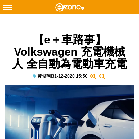
搜尋
【e＋車路事】
Facebook
Instagram
Volkswagen 充電機械
科技焦點
人 全自動為電動車充電
網絡生活
遊戲動漫
|
黃俊翔
|
31-12-2020 15:56
|
教學評測
EduTech
IT Times
生成式AI與雲端應用
Enterprise Digital Transformation