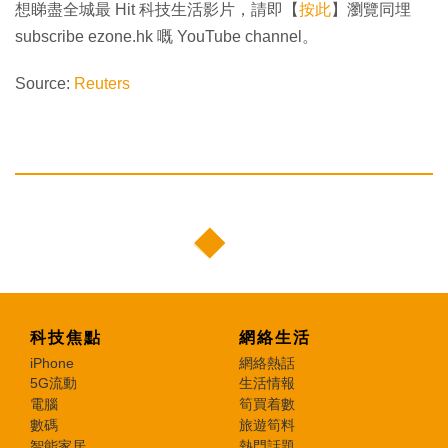
想睇盡全城最 Hit 科技生活影片，請即【
按此
】瀏覽同埋
subscribe ezone.hk 嘅 YouTube channel。
Source:
Reuters
科技焦點
網絡生活
iPhone
網絡熱話
5G流動
生活情報
電腦
筍買着數
數碼
旅遊筍料
智能家居
熱門話題