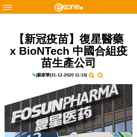
搜尋
【新冠疫苗】復星醫藥
Facebook
Instagram
x BioNTech 中國合組疫
科技焦點
苗生產公司
網絡生活
遊戲動漫
|
蘇家華
|
31-12-2020 11:15
|
教學評測
EduTech
IT Times
生成式AI與雲端應用
Enterprise Digital Transformation