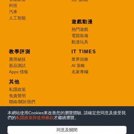
科技
汽車
人工智能
遊戲動漫
熱門遊戲
電競裝備
動漫玩具
教學評測
IT TIMES
應用秘技
業界頭條
新品測試
AI 策略
Apps 情報
名家專欄
其他
私隱政策
免責聲明
聯絡/關於我們
本網站使用Cookies來改善您的瀏覽體驗, 請確定您同意及接受我
© 2026 e-zone. All Rights Reserved.
們的
私隱政策與使用條款
才繼續瀏覽。
在Google
同意及關閉
追蹤《e-zone》