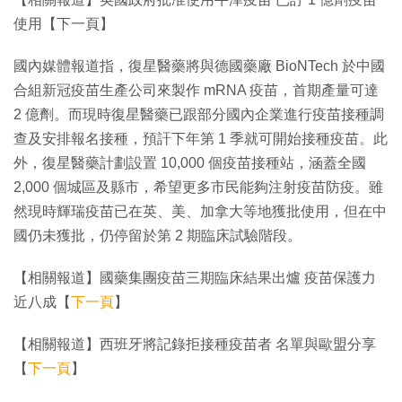
使用【下一頁】
國內媒體報道指，復星醫藥將與德國藥廠 BioNTech 於中國
合組新冠疫苗生產公司來製作 mRNA 疫苗，首期產量可達
2 億劑。而現時復星醫藥已跟部分國內企業進行疫苗接種調
查及安排報名接種，預訐下年第 1 季就可開始接種疫苗。此
外，復星醫藥計劃設置 10,000 個疫苗接種站，涵蓋全國
2,000 個城區及縣市，希望更多市民能夠注射疫苗防疫。雖
然現時輝瑞疫苗已在英、美、加拿大等地獲批使用，但在中
國仍未獲批，仍停留於第 2 期臨床試驗階段。
【相關報道】國藥集團疫苗三期臨床結果出爐 疫苗保護力
近八成【
下一頁
】
【相關報道】西班牙將記錄拒接種疫苗者 名單與歐盟分享
【
下一頁
】