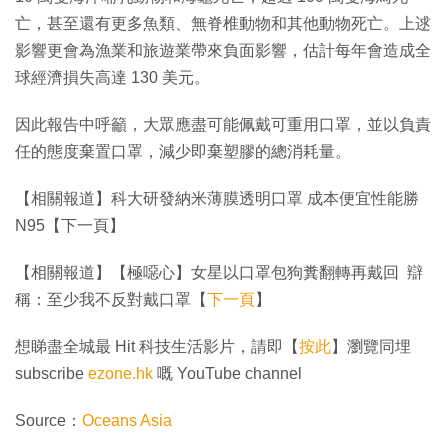
亡，甚至還有更多魚類、無脊椎動物和其他動物死亡。上逑
影響更會為漁業和旅遊業帶來負面影響，估計每年會造成全
球經濟損失高達 130 美元。
因此報告中呼籲，大眾應盡可能佩戴可重用口罩，並以負責
任的態度棄置口罩，減少即棄塑膠的總消耗量。
【相關報道】科大研發納米薄膜透明口罩 成本便宜性能勝
N95【下一頁】
【相關報道】【極噁心】女星以口罩包狗糞翻轉再戴回 辯
稱：至少我不反對戴口罩【
下一頁
】
想睇盡全城最 Hit 科技生活影片，請即【
按此
】瀏覽同埋
subscribe
ezone.hk
嘅 YouTube channel
Source：
Oceans Asia