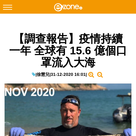
搜尋
【調查報告】疫情持續
Facebook
Instagram
一年 全球有 15.6 億個口
科技焦點
罩流入大海
網絡生活
遊戲動漫
|
徐慧兒
|
31-12-2020 16:01
|
教學評測
EduTech
IT Times
生成式AI與雲端應用
Enterprise Digital Transformation