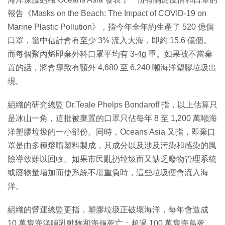
報告《Masks on the Beach: The Impact of COVID-19 on
Marine Plastic Pollution》，指今年全年約生產了 520 億個
口罩，當中估計會有至少 3% 流入大海，即約 15.6 億個。
而每個聚丙烯即棄外科口罩平均有 3-4g 重。如果被不當棄
置的話，將會導致有額外 4,680 至 6,240 噸海洋塑膠垃圾出
現。
組織的研究總監 Dr.Teale Phelps Bondaroff 指，以上估算只
是冰山一角，這批被棄置的口罩只佔每年 8 至 1,200 萬噸海
洋塑膠垃圾的一小部份。同時，Oceans Asia 又指，即棄口
罩是由多種熔噴塑料製成，其成分以及涉及污染和感染的風
險導致難以回收。如果市民亂扔垃圾而又缺乏廢物管理系統
或廢物量增加而使系統不堪重負時，這些垃圾便會流入海
洋。
組織的營運總監更指，塑膠垃圾正破壞海洋，每年會造成
10 萬隻海洋哺乳動物和海龜死亡；超過 100 萬隻海鳥死