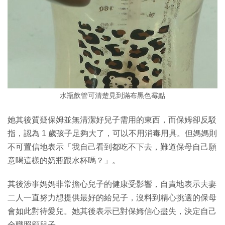
水瓶飲管可清楚見到滿布黑色霉點
她其後質疑保姆並無清潔好兒子需用的東西，而保姆卻反駁
指，認為 1 歲孩子足夠大了，可以不用消毒用具。但媽媽則
不可置信地表示「我自己看到都吃不下去，難道保母自己願
意喝這樣的奶瓶跟水杯嗎？」。
其後涉事媽媽非常擔心兒子的健康受影響，自責地表示夫妻
二人一直努力想提供最好的給兒子，沒料到精心挑選的保母
會如此對待愛兒。她其後表示已對保姆信心盡失，決定自己
全職照顧兒子。