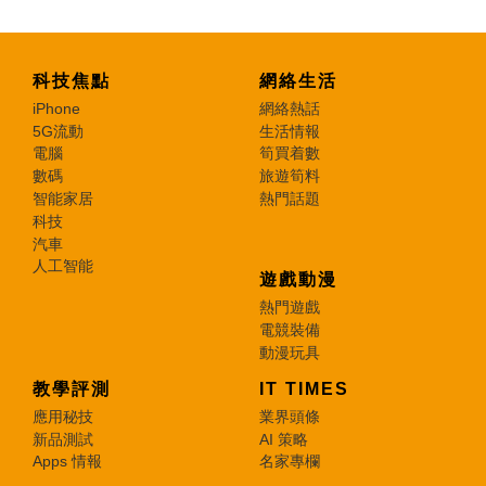
科技焦點
網絡生活
iPhone
網絡熱話
5G流動
生活情報
電腦
筍買着數
數碼
旅遊筍料
智能家居
熱門話題
科技
汽車
人工智能
遊戲動漫
熱門遊戲
電競裝備
動漫玩具
教學評測
IT TIMES
應用秘技
業界頭條
新品測試
AI 策略
Apps 情報
名家專欄