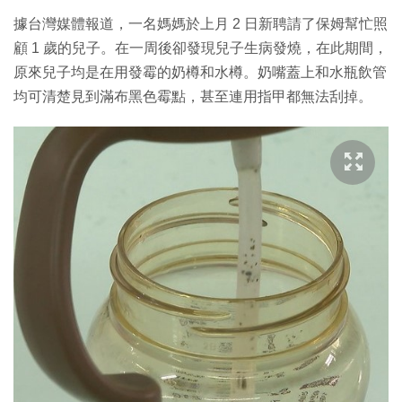
據台灣媒體報道，一名媽媽於上月 2 日新聘請了保姆幫忙照
顧 1 歲的兒子。在一周後卻發現兒子生病發燒，在此期間，
原來兒子均是在用發霉的奶樽和水樽。奶嘴蓋上和水瓶飲管
均可清楚見到滿布黑色霉點，甚至連用指甲都無法刮掉。