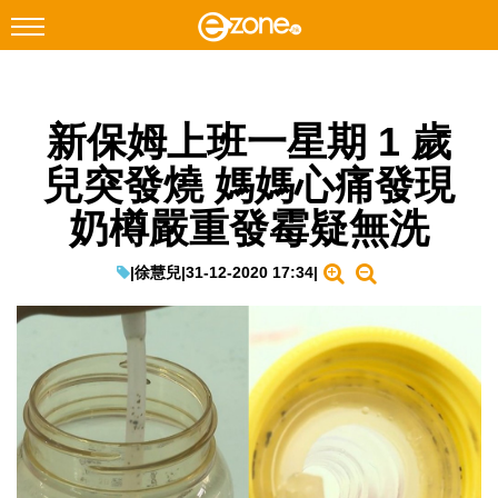
搜尋
新保姆上班一星期 1 歲
Facebook
Instagram
兒突發燒 媽媽心痛發現
科技焦點
奶樽嚴重發霉疑無洗
網絡生活
遊戲動漫
|
徐慧兒
|
31-12-2020 17:34
|
教學評測
EduTech
IT Times
生成式AI與雲端應用
Enterprise Digital Transformation