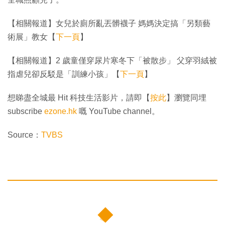
【相關報道】女兒於廁所亂丟髒襪子 媽媽決定搞「另類藝
術展」教女【
下一頁
】
【相關報道】2 歲童僅穿尿片寒冬下「被散步」 父穿羽絨被
指虐兒卻反駁是「訓練小孩」【
下一頁
】
想睇盡全城最 Hit 科技生活影片，請即【
按此
】瀏覽同埋
subscribe
ezone.hk
嘅 YouTube channel。
Source：
TVBS