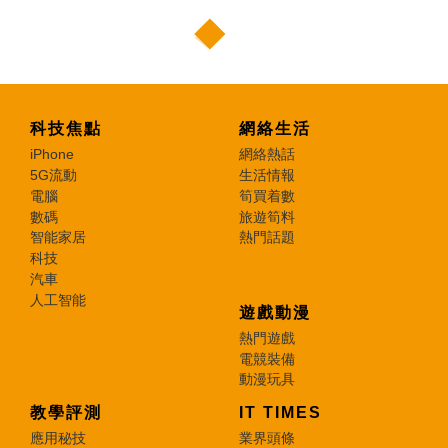
科技焦點
網絡生活
iPhone
網絡熱話
5G流動
生活情報
電腦
筍買着數
數碼
旅遊筍料
智能家居
熱門話題
科技
汽車
人工智能
遊戲動漫
熱門遊戲
電競裝備
動漫玩具
教學評測
IT TIMES
應用秘技
業界頭條