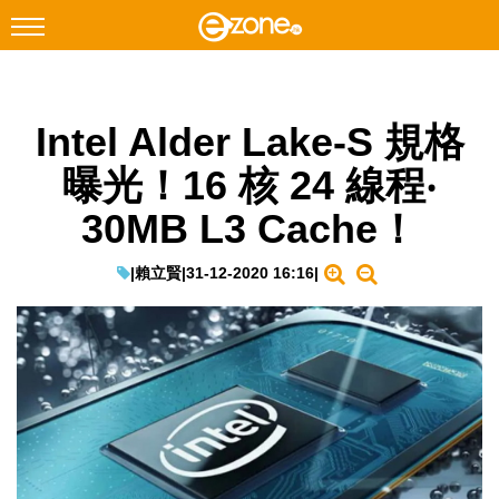
搜尋
Intel Alder Lake-S 規格
Facebook
Instagram
曝光！16 核 24 線程‧
科技焦點
30MB L3 Cache！
網絡生活
遊戲動漫
|
賴立賢
|
31-12-2020 16:16
|
教學評測
EduTech
IT Times
生成式AI與雲端應用
Enterprise Digital Transformation