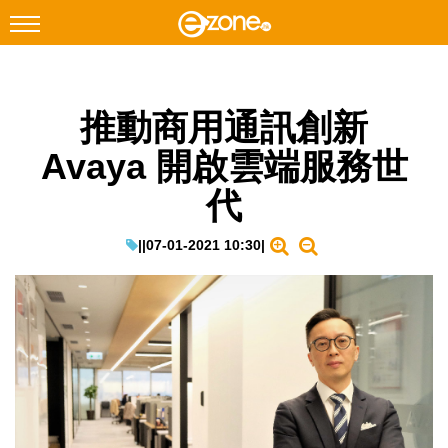
搜尋
推動商用通訊創新
Facebook
Instagram
Avaya 開啟雲端服務世
科技焦點
代
網絡生活
遊戲動漫
|
|
07-01-2021 10:30
|
教學評測
EduTech
IT Times
生成式AI與雲端應用
Enterprise Digital Transformation