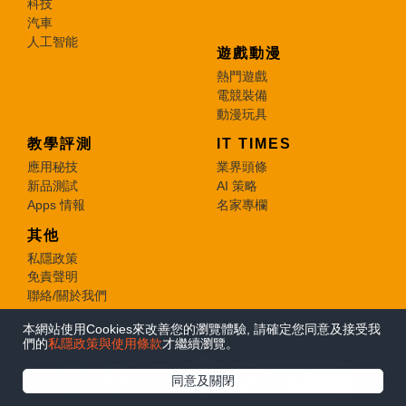
科技
汽車
人工智能
遊戲動漫
熱門遊戲
電競裝備
動漫玩具
教學評測
IT TIMES
應用秘技
業界頭條
新品測試
AI 策略
Apps 情報
名家專欄
其他
私隱政策
免責聲明
聯絡/關於我們
本網站使用Cookies來改善您的瀏覽體驗, 請確定您同意及接受我
© 2026 e-zone. All Rights Reserved.
們的
私隱政策與使用條款
才繼續瀏覽。
在Google
同意及關閉
追蹤《e-zone》