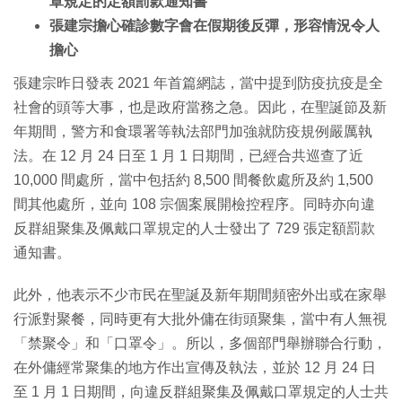
罩規定的定額罰款通知書
張建宗擔心確診數字會在假期後反彈，形容情況令人
擔心
張建宗昨日發表 2021 年首篇網誌，當中提到防疫抗疫是全
社會的頭等大事，也是政府當務之急。因此，在聖誕節及新
年期間，警方和食環署等執法部門加強就防疫規例嚴厲執
法。在 12 月 24 日至 1 月 1 日期間，已經合共巡查了近
10,000 間處所，當中包括約 8,500 間餐飲處所及約 1,500
間其他處所，並向 108 宗個案展開檢控程序。同時亦向違
反群組聚集及佩戴口罩規定的人士發出了 729 張定額罰款
通知書。
此外，他表示不少市民在聖誕及新年期間頻密外出或在家舉
行派對聚餐，同時更有大批外傭在街頭聚集，當中有人無視
「禁聚令」和「口罩令」。所以，多個部門舉辦聯合行動，
在外傭經常聚集的地方作出宣傳及執法，並於 12 月 24 日
至 1 月 1 日期間，向違反群組聚集及佩戴口罩規定的人士共