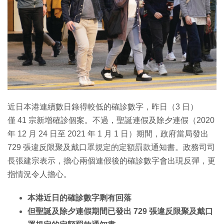
特集
近日本港連續數日錄得較低的確診數字，昨日（3 日）
僅 41 宗新增確診個案。不過，聖誕連假及除夕連假（2020
年 12 月 24 日至 2021 年 1 月 1 日）期間，政府當局發出
729 張違反限聚及戴口罩規定的定額罰款通知書。政務司司
長張建宗表示，擔心兩個連假後的確診數字會出現反彈，更
指情況令人擔心。
本港近日的確診數字剩有回落
但聖誕及除夕連假期間已發出 729 張違反限聚及戴口