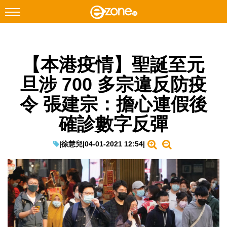
搜尋
【本港疫情】聖誕至元
Facebook
Instagram
旦涉 700 多宗違反防疫
科技焦點
令 張建宗：擔心連假後
網絡生活
確診數字反彈
遊戲動漫
教學評測
|
徐慧兒
|
04-01-2021 12:54
|
EduTech
IT Times
生成式AI與雲端應用
Enterprise Digital Transformation