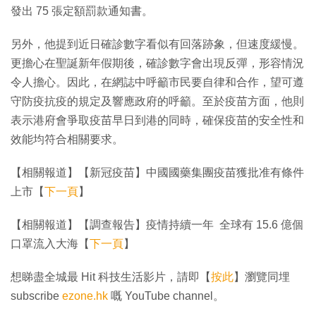
發出 75 張定額罰款通知書。
另外，他提到近日確診數字看似有回落跡象，但速度緩慢。
更擔心在聖誕新年假期後，確診數字會出現反彈，形容情況
令人擔心。因此，在網誌中呼籲市民要自律和合作，望可遵
守防疫抗疫的規定及響應政府的呼籲。至於疫苗方面，他則
表示港府會爭取疫苗早日到港的同時，確保疫苗的安全性和
效能均符合相關要求。
【相關報道】【新冠疫苗】中國國藥集團疫苗獲批准有條件
上市【
下一頁
】
【相關報道】【調查報告】疫情持續一年 全球有 15.6 億個
口罩流入大海【
下一頁
】
想睇盡全城最 Hit 科技生活影片，請即【
按此
】瀏覽同埋
subscribe
ezone.hk
嘅 YouTube channel。