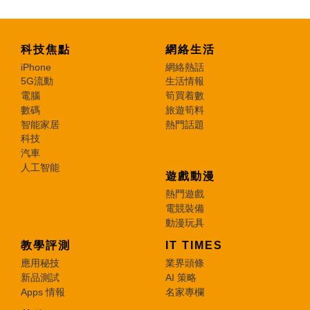
科技焦點
網絡生活
iPhone
網絡熱話
5G流動
生活情報
電腦
筍買着數
數碼
旅遊筍料
智能家居
熱門話題
科技
汽車
人工智能
遊戲動漫
熱門遊戲
電競裝備
動漫玩具
教學評測
IT TIMES
應用秘技
業界頭條
新品測試
AI 策略
Apps 情報
名家專欄