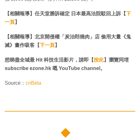
【相關報導】任天堂勝訴確定 日本最高法院駁回上訴【
下
一頁
】
【相關報導】北京開侵權「炭治郎燒肉」店 偷用大量《鬼
滅》畫作吸客【
下一頁
】
想睇盡全城最 Hit 科技生活影片，請即【
按此
】瀏覽同埋
subscribe ezone.hk 嘅 YouTube channel。
Source：
cnBeta