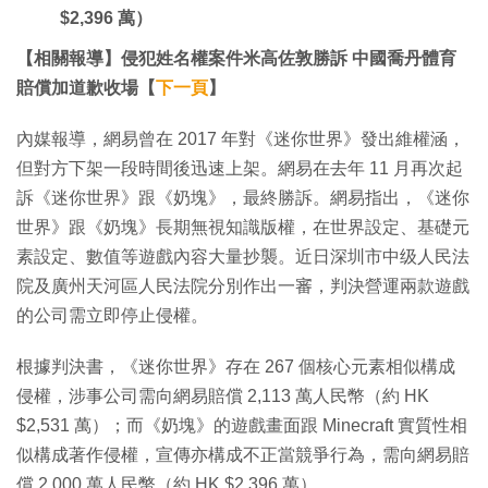
$2,396 萬）
【相關報導】侵犯姓名權案件米高佐敦勝訴 中國喬丹體育
賠償加道歉收場【
下一頁
】
內媒報導，網易曾在 2017 年對《迷你世界》發出維權涵，
但對方下架一段時間後迅速上架。網易在去年 11 月再次起
訴《迷你世界》跟《奶塊》，最終勝訴。網易指出，《迷你
世界》跟《奶塊》長期無視知識版權，在世界設定、基礎元
素設定、數值等遊戲內容大量抄襲。近日深圳市中级人民法
院及廣州天河區人民法院分別作出一審，判決營運兩款遊戲
的公司需立即停止侵權。
根據判決書，《迷你世界》存在 267 個核心元素相似構成
侵權，涉事公司需向網易賠償 2,113 萬人民幣（約 HK
$2,531 萬）；而《奶塊》的遊戲畫面跟 Minecraft 實質性相
似構成著作侵權，宣傳亦構成不正當競爭行為，需向網易賠
償 2,000 萬人民幣（約 HK $2,396 萬）。