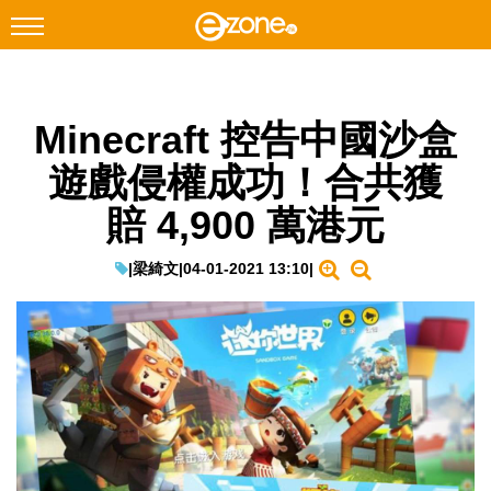
搜尋
Minecraft 控告中國沙盒
Facebook
Instagram
遊戲侵權成功！合共獲
科技焦點
賠 4,900 萬港元
網絡生活
遊戲動漫
|
梁綺文
|
04-01-2021 13:10
|
教學評測
EduTech
IT Times
生成式AI與雲端應用
Enterprise Digital Transformation