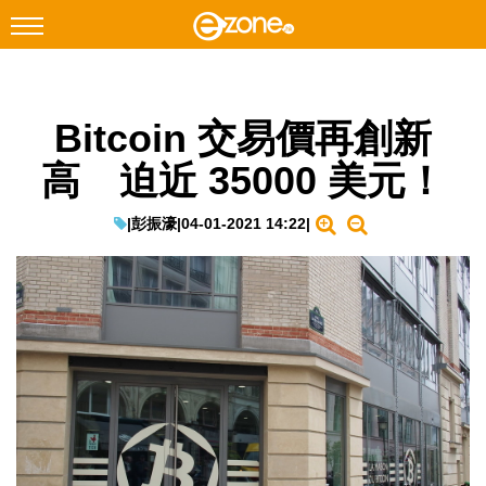
搜尋
Bitcoin 交易價再創新
Facebook
Instagram
高 迫近 35000 美元！
科技焦點
網絡生活
|
彭振濠
|
04-01-2021 14:22
|
遊戲動漫
教學評測
EduTech
IT Times
生成式AI與雲端應用
Enterprise Digital Transformation