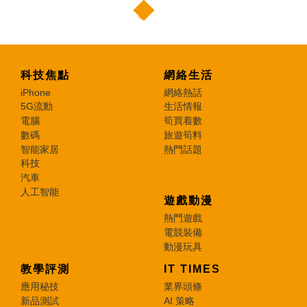
科技焦點
網絡生活
iPhone
網絡熱話
5G流動
生活情報
電腦
筍買着數
數碼
旅遊筍料
智能家居
熱門話題
科技
汽車
人工智能
遊戲動漫
熱門遊戲
電競裝備
動漫玩具
教學評測
IT TIMES
應用秘技
業界頭條
新品測試
AI 策略