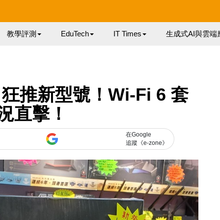
教學評測
EduTech
IT Times
生成式AI與雲端
R 狂推新型號！Wi-Fi 6 套
況直擊！
在Google
追蹤《e-zone》