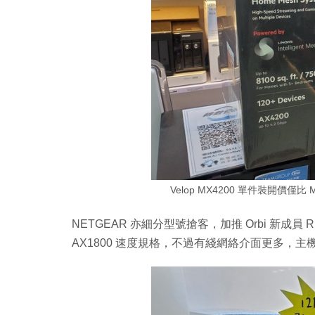
Velop MX4200 單件裝開價僅比 
NETGEAR 亦細分型號搶客，加推 Orbi 新成員 RBK35
AX1800 速度規格，不過有綫網絡介面更多，主機提供 