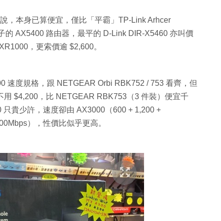
品來說，本身已算便宜，僅比「平霸」TP-Link Arhcer
 AX5400 路由器，最平的 D-Link DIR-X5460 亦叫價
 XR1000，更索價逾 $2,600。
00 速度規格，跟 NETGEAR Orbi RBK752 / 753 看齊，但
 $4,200，比 NETGEAR RBK753（3 件裝）便宜千
 只貴少許，速度卻由 AX3000（600 + 1,200 +
+ 2,400Mbps），性價比似乎更高。