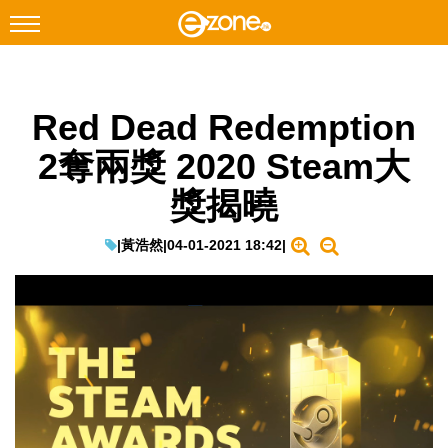
搜尋
Red Dead Redemption
Facebook
Instagram
2奪兩獎 2020 Steam大
科技焦點
獎揭曉
網絡生活
遊戲動漫
|
黃浩然
|
04-01-2021 18:42
|
教學評測
EduTech
IT Times
生成式AI與雲端應用
Enterprise Digital Transformation