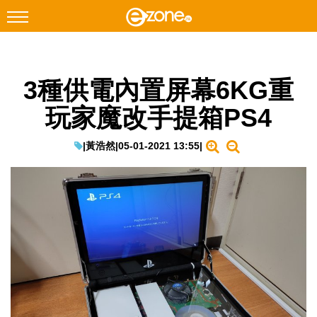
搜尋
3種供電內置屏幕6KG重
Facebook
Instagram
玩家魔改手提箱PS4
科技焦點
網絡生活
|
黃浩然
|
05-01-2021 13:55
|
遊戲動漫
教學評測
EduTech
IT Times
生成式AI與雲端應用
Enterprise Digital Transformation