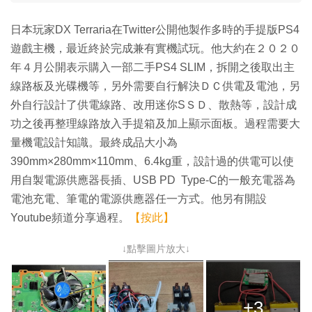
日本玩家DX Terraria在Twitter公開他製作多時的手提版PS4
遊戲主機，最近終於完成兼有實機試玩。他大約在２０２０
年４月公開表示購入一部二手PS4 SLIM，拆開之後取出主
線路板及光碟機等，另外需要自行解決ＤＣ供電及電池，另
外自行設計了供電線路、改用迷你SＳＤ、散熱等，設計成
功之後再整理線路放入手提箱及加上顯示面板。過程需要大
量機電設計知識。最終成品大小為
390mm×280mm×110mm、6.4kg重，設計過的供電可以使
用自製電源供應器長插、USB PD Type-C的一般充電器為
電池充電、筆電的電源供應器任一方式。他另有開設
Youtube頻道分享過程。
【按此】
↓點擊圖片放大↓
+3