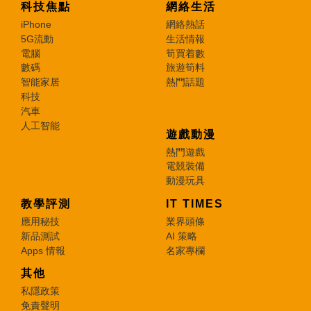
科技焦點
網絡生活
iPhone
網絡熱話
5G流動
生活情報
電腦
筍買着數
數碼
旅遊筍料
智能家居
熱門話題
科技
汽車
人工智能
遊戲動漫
熱門遊戲
電競裝備
動漫玩具
教學評測
IT TIMES
應用秘技
業界頭條
新品測試
AI 策略
Apps 情報
名家專欄
其他
私隱政策
免責聲明