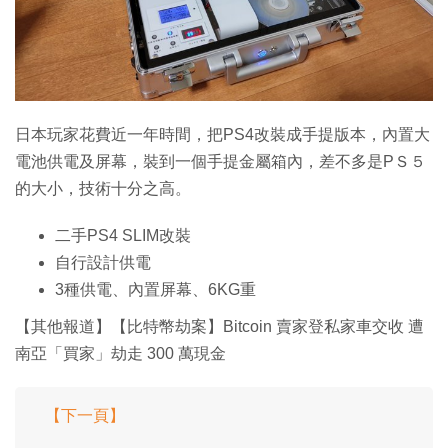
特集
日本玩家花費近一年時間，把PS4改裝成手提版本，內置大
電池供電及屏幕，裝到一個手提金屬箱內，差不多是PＳ５
的大小，技術十分之高。
二手PS4 SLIM改裝
自行設計供電
3種供電、內置屏幕、6KG重
【其他報道】【比特幣劫案】Bitcoin 賣家登私家車交收 遭
南亞「買家」劫走 300 萬現金
【下一頁】