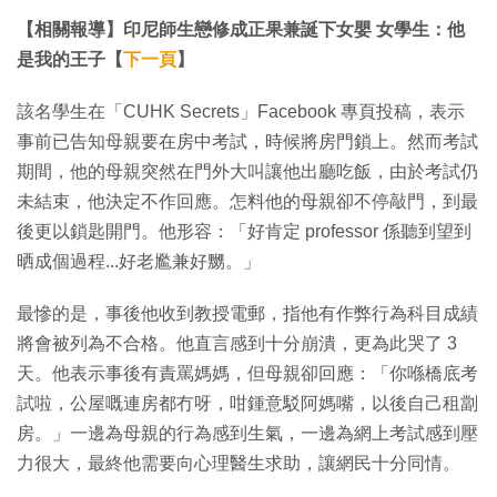
【相關報導】印尼師生戀修成正果兼誕下女嬰 女學生：他
是我的王子【
下一頁
】
該名學生在「CUHK Secrets」Facebook 專頁投稿，表示
事前已告知母親要在房中考試，時候將房門鎖上。然而考試
期間，他的母親突然在門外大叫讓他出廳吃飯，由於考試仍
未結束，他決定不作回應。怎料他的母親卻不停敲門，到最
後更以鎖匙開門。他形容：「好肯定 professor 係聽到望到
晒成個過程...好老尷兼好嬲。」
最慘的是，事後他收到教授電郵，指他有作弊行為科目成績
將會被列為不合格。他直言感到十分崩潰，更為此哭了 3
天。他表示事後有責罵媽媽，但母親卻回應：「你喺橋底考
試啦，公屋嘅連房都冇呀，咁鍾意駁阿媽嘴，以後自己租劏
房。」一邊為母親的行為感到生氣，一邊為網上考試感到壓
力很大，最終他需要向心理醫生求助，讓網民十分同情。