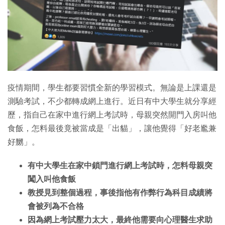
特集
疫情期間，學生都要習慣全新的學習模式。無論是上課還是
測驗考試，不少都轉成網上進行。近日有中大學生就分享經
歷，指自己在家中進行網上考試時，母親突然開門入房叫他
食飯，怎料最後竟被當成是「出貓」，讓他覺得「好老尷兼
好嬲」。
有中大學生在家中鎖門進行網上考試時，怎料母親突
闖入叫他食飯
教授見到整個過程，事後指他有作弊行為科目成績將
會被列為不合格
因為網上考試壓力太大，最終他需要向心理醫生求助