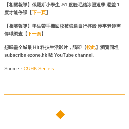
【相關報導】俄羅斯小學生 -51 度睫毛結冰照返學 還差 1
度才能停課【
下一頁
】
【相關報導】學生帶手機回校被強逼自行摔毀 涉事老師需
停職調查【
下一頁
】
想睇盡全城最 Hit 科技生活影片，請即【
按此
】瀏覽同埋
subscribe ezone.hk 嘅 YouTube channel。
Source：
CUHK Secrets