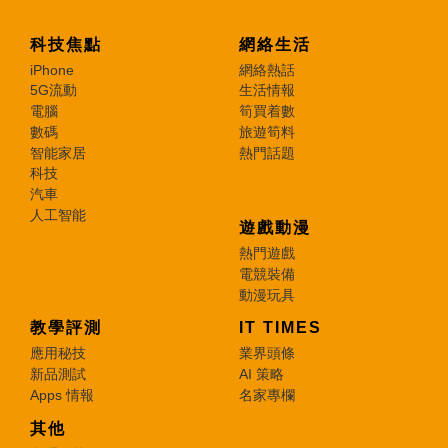
科技焦點
網絡生活
iPhone
網絡熱話
5G流動
生活情報
電腦
筍買着數
數碼
旅遊筍料
智能家居
熱門話題
科技
汽車
人工智能
遊戲動漫
熱門遊戲
電競裝備
動漫玩具
教學評測
IT TIMES
應用秘技
業界頭條
新品測試
AI 策略
Apps 情報
名家專欄
其他