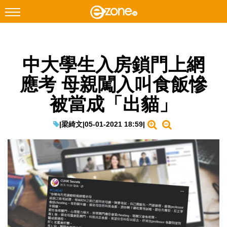
搜尋
中大學生入房鎖門上網
Facebook
Instagram
應考 母親闖入叫食飯慘
科技焦點
被當成「出貓」
網絡生活
遊戲動漫
|
梁綺文
|
05-01-2021 18:59
|
教學評測
EduTech
IT Times
生成式AI與雲端應用
Enterprise Digital Transformation