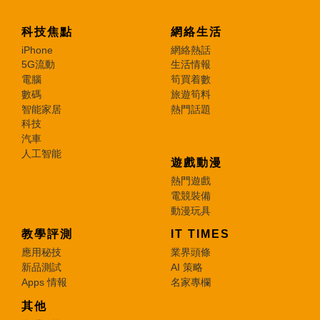
科技焦點
網絡生活
iPhone
網絡熱話
5G流動
生活情報
電腦
筍買着數
數碼
旅遊筍料
智能家居
熱門話題
科技
汽車
人工智能
遊戲動漫
熱門遊戲
電競裝備
動漫玩具
教學評測
IT TIMES
應用秘技
業界頭條
新品測試
AI 策略
Apps 情報
名家專欄
其他